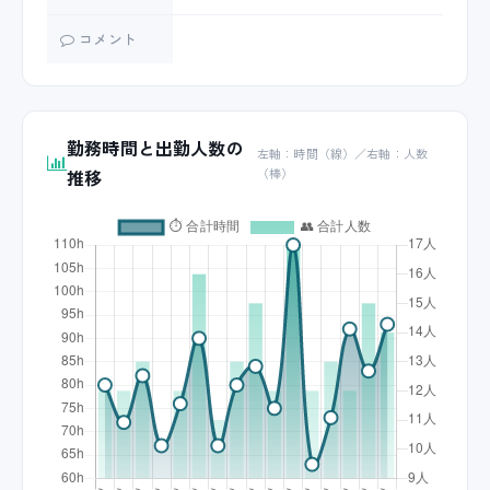
コメント
勤務時間と出勤人数の
左軸：時間（線）／右軸：人数
推移
（棒）