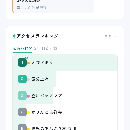
かりんと渋谷
オナクラ
渋谷
アクセスランキング
同エリア
直近24時間
直近7日
直近30日
えびさまっ
1
気分上々
2
立川ビッグラブ
3
かりんと吉祥寺
4
世界のあんぷり亭 立川
5