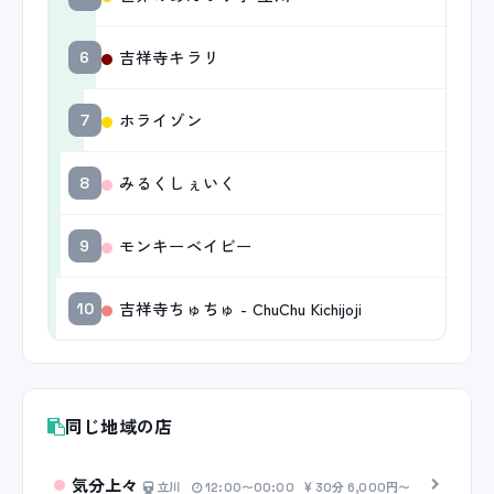
吉祥寺キラリ
6
ホライゾン
7
みるくしぇいく
8
モンキーベイビー
9
吉祥寺ちゅちゅ - ChuChu Kichijoji
10
同じ地域の店
気分上々
立川
12:00〜00:00
30分 6,000円〜