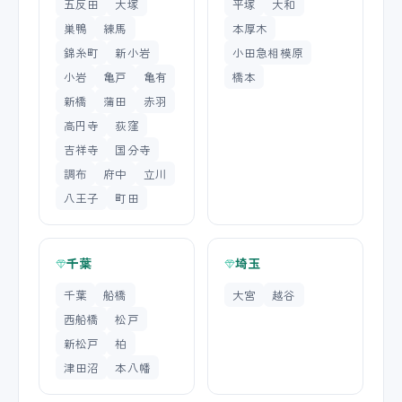
五反田
大塚
平塚
大和
巣鴨
練馬
本厚木
錦糸町
新小岩
小田急相模原
小岩
亀戸
亀有
橋本
新橋
蒲田
赤羽
高円寺
荻窪
吉祥寺
国分寺
調布
府中
立川
八王子
町田
千葉
埼玉
千葉
船橋
大宮
越谷
西船橋
松戸
新松戸
柏
津田沼
本八幡