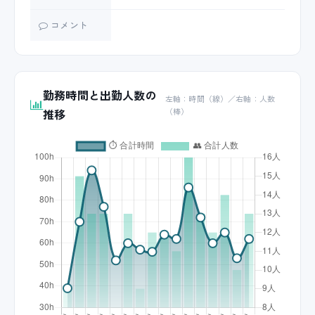
コメント
勤務時間と出勤人数の
左軸：時間（線）／右軸：人数
推移
（棒）