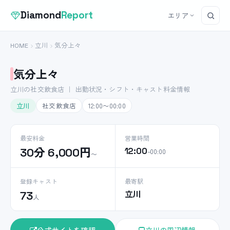
Diamond
Report
エリア
HOME
立川
気分上々
気分上々
立川の社交飲食店 ｜ 出勤状況・シフト・キャスト料金情報
立川
社交飲食店
12:00〜00:00
最安料金
営業時間
30分 6,000円
12:00
–00:00
〜
登録キャスト
最寄駅
立川
73
人