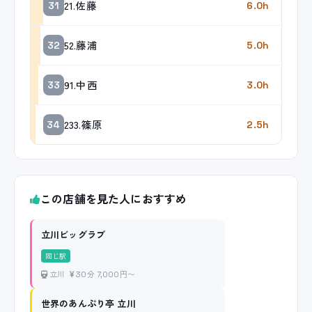
21.佐藤
31
6.0h
52.藤浦
32
5.0h
91.中西
33
3.0h
233.篠原
34
2.5h
この店舗を見た人におすすめ
立川ビッグラブ
同じ駅
立川
30分 7,000円〜
世界のあんぷり亭 立川