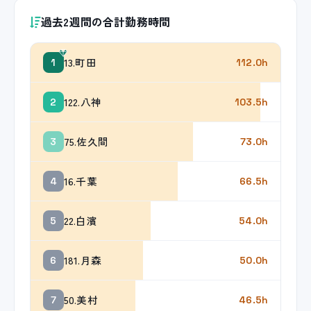
過去2週間の合計勤務時間
13.町田
1
112.0h
122.八神
2
103.5h
75.佐久間
3
73.0h
16.千葉
4
66.5h
22.白濱
5
54.0h
181.月森
6
50.0h
50.美村
7
46.5h