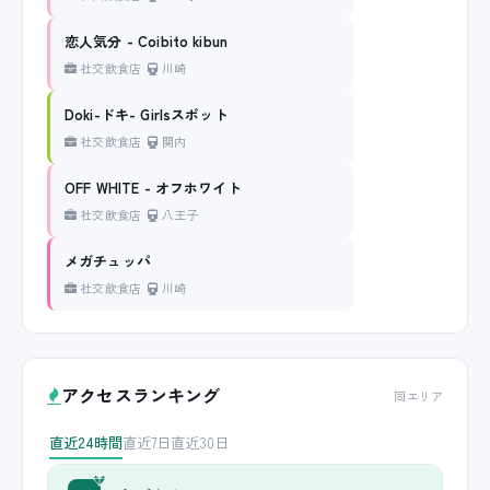
恋人気分 - Coibito kibun
社交飲食店
川崎
Doki-ドキ- Girlsスポット
社交飲食店
関内
OFF WHITE - オフホワイト
社交飲食店
八王子
メガチュッパ
社交飲食店
川崎
アクセスランキング
同エリア
直近24時間
直近7日
直近30日