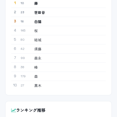
藤
1
10
世田谷
2
23
白猫
3
16
桜
4
145
結城
5
80
須藤
6
42
森永
7
99
峰
8
38
森
9
179
黒木
10
27
ランキング推移