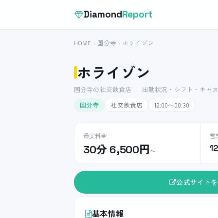
Diamond
Report
HOME
国分寺
ホライゾン
ホライゾン
国分寺の社交飲食店 ｜ 出勤状況・シフト・キャ
国分寺
社交飲食店
12:00〜00:30
最安料金
営
30分 6,500円
1
〜
公式サイトを
基本情報