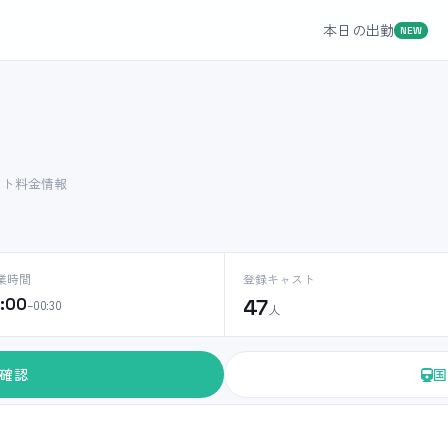
本日の出勤
NEW
スト料金情報
業時間
登録キャスト
2:00
47
–00:30
人
確認
国