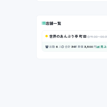
店舗一覧
世界のあんぷり亭 町田
11:00〜00
出勤
人
合計
単価
円
売上予
6
34
3,500