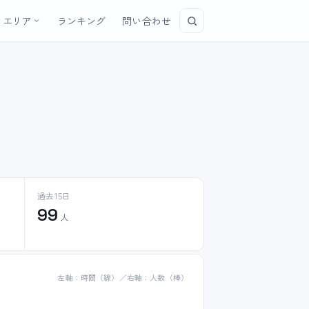
エリア
ランキング
問い合わせ
過去15日
99
人
左軸：時間（線）／右軸：人数（棒）