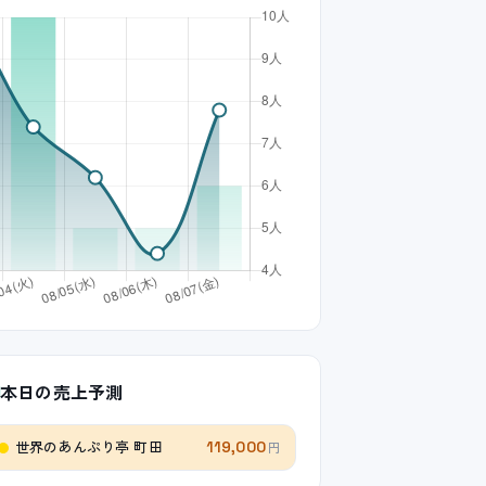
本日の売上予測
世界のあんぷり亭 町田
119,000
円