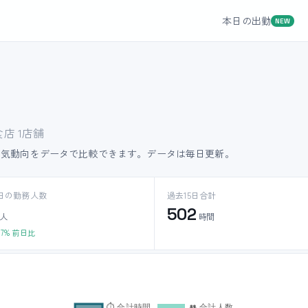
本日の出勤
NEW
店 1店舗
人気動向をデータで比較できます。データは毎日更新。
日の勤務人数
過去15日合計
502
人
時間
17% 前日比