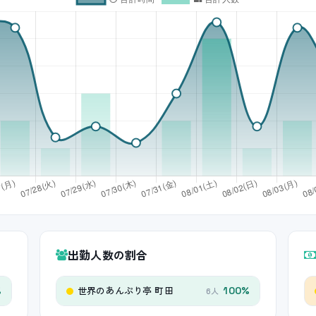
出勤人数の割合
世界のあんぷり亭 町田
%
100%
6人