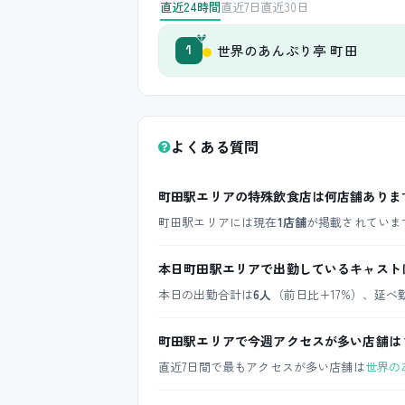
直近24時間
直近7日
直近30日
世界のあんぷり亭 町田
1
よくある質問
町田駅エリアの特殊飲食店は何店舗ありま
町田駅エリアには現在
1店舗
が掲載されていま
本日町田駅エリアで出勤しているキャスト
本日の出勤合計は
6人
（前日比+17%）、延べ
町田駅エリアで今週アクセスが多い店舗は
直近7日間で最もアクセスが多い店舗は
世界の