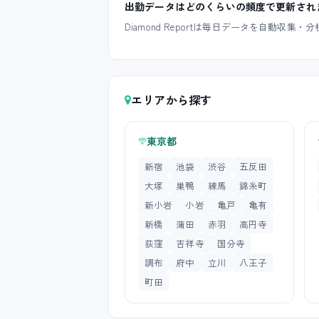
出勤データはどのくらいの頻度で更新され
Diamond Reportは毎日データを自動
エリアから探す
東京都
新宿
池袋
渋谷
五反田
大塚
巣鴨
練馬
錦糸町
新小岩
小岩
亀戸
亀有
新橋
蒲田
赤羽
高円寺
荻窪
吉祥寺
国分寺
調布
府中
立川
八王子
町田