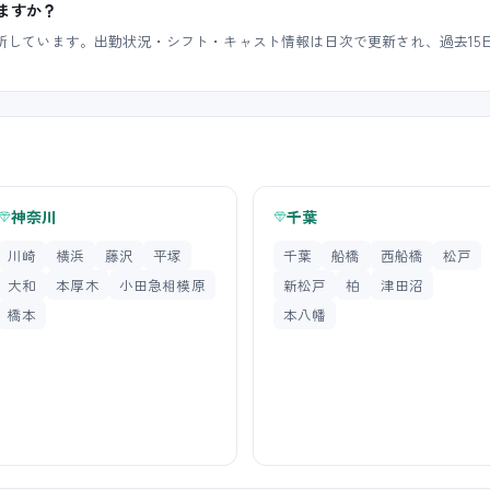
ますか？
収集・分析しています。出勤状況・シフト・キャスト情報は日次で更新され、過去
神奈川
千葉
川崎
横浜
藤沢
平塚
千葉
船橋
西船橋
松戸
大和
本厚木
小田急相模原
新松戸
柏
津田沼
橋本
本八幡