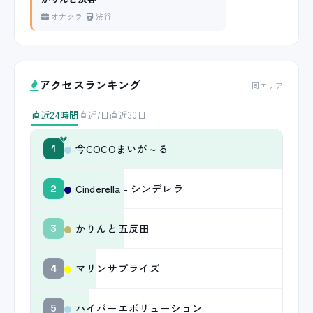
オナクラ
渋谷
アクセスランキング
同エリア
直近24時間
直近7日
直近30日
今COCOまいが～る
1
Cinderella - シンデレラ
2
かりんと五反田
3
マリンサプライズ
4
ハイパーエボリューション
5