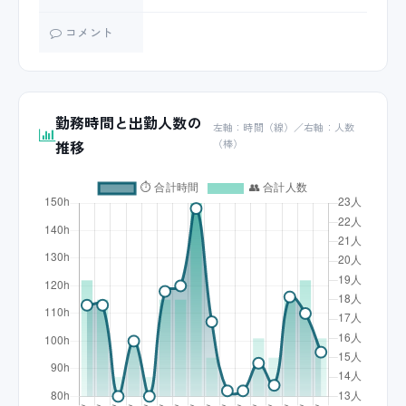
コメント
勤務時間と出勤人数の
左軸：時間（線）／右軸：人数
推移
（棒）