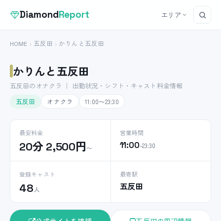
Diamond
Report
エリア
HOME
五反田
かりんと五反田
かりんと五反田
五反田のオナクラ ｜ 出勤状況・シフト・キャスト料金情報
五反田
オナクラ
11:00〜23:30
最安料金
営業時間
20分 2,500円
11:00
–23:30
〜
登録キャスト
最寄駅
五反田
48
人