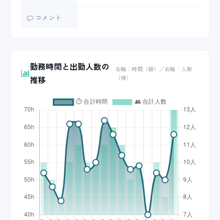
コメント
勤務時間と出勤人数の
左軸：時間（線）／右軸：人数
推移
（棒）