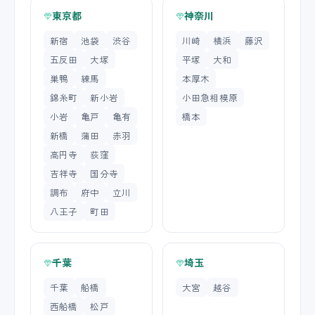
東京都
神奈川
新宿
池袋
渋谷
川崎
横浜
藤沢
五反田
大塚
平塚
大和
巣鴨
練馬
本厚木
錦糸町
新小岩
小田急相模原
小岩
亀戸
亀有
橋本
新橋
蒲田
赤羽
高円寺
荻窪
吉祥寺
国分寺
調布
府中
立川
八王子
町田
千葉
埼玉
千葉
船橋
大宮
越谷
西船橋
松戸