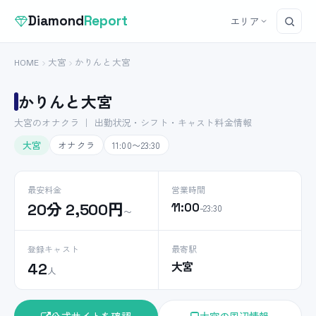
Diamond
Report
エリア
HOME
大宮
かりんと大宮
かりんと大宮
大宮のオナクラ ｜ 出勤状況・シフト・キャスト料金情報
大宮
オナクラ
11:00〜23:30
最安料金
営業時間
20分 2,500円
11:00
–23:30
〜
登録キャスト
最寄駅
大宮
42
人