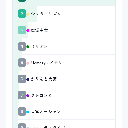
シュガーリズム
2
恋愛中毒
3
ミリオン
4
Memory - メモリー
5
かりんと大宮
6
クレヨンZ
7
大宮オーシャン
8
キューティライブ
9