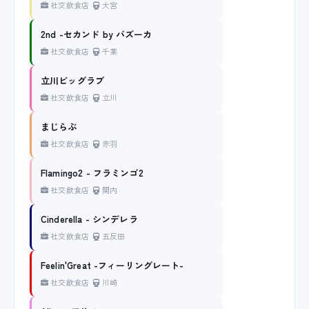
社交飲食店
大宮
2nd -セカンド by バズーカ
社交飲食店
千葉
立川ビッグラブ
社交飲食店
立川
まじらぶ
社交飲食店
赤羽
Flamingo2 - フラミンゴ2
社交飲食店
関内
Cinderella - シンデレラ
社交飲食店
五反田
Feelin'Great -フィーリングレート-
社交飲食店
川崎