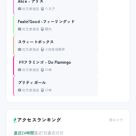
Alice - アリス
社交飲食店
八王子
Feelin'Good -フィーリングッド
社交飲食店
関内
スウィートボックス
社交飲食店
小田急相模原
ド!!フラミンゴ - Do Flamingo
社交飲食店
川崎
プリティガール
社交飲食店
川崎
アクセスランキング
同エリア
直近24時間
直近7日
直近30日