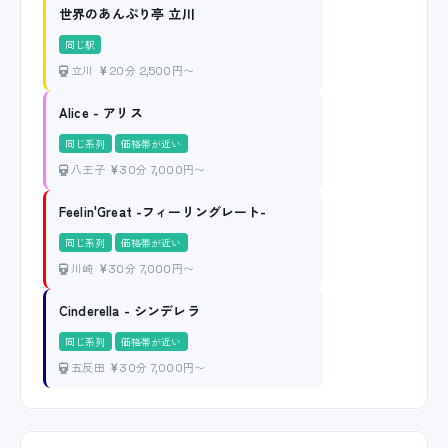
世界のあんぷり亭 立川
同じ駅
立川
20分 2,500円〜
Alice - アリス
同じ系列
価格帯が近い
八王子
30分 7,000円〜
Feelin'Great -フィーリングレート-
同じ系列
価格帯が近い
川崎
30分 7,000円〜
Cinderella - シンデレラ
同じ系列
価格帯が近い
五反田
30分 7,000円〜