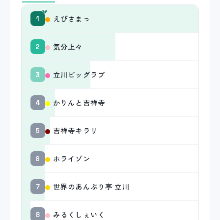
えびさまっ
1
気分上々
2
立川ビッグラブ
3
かりんと吉祥寺
4
吉祥寺キラリ
5
ホライゾン
6
世界のあんぷり亭 立川
7
みるくしぇいく
8