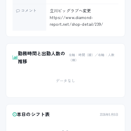
コメント
立川ビッグラブへ変更
https://www.diamond-
report.net/shop-detail/239/
勤務時間と出勤人数の
左軸：時間（線）／右軸：人数
推移
（棒）
データなし
本日のシフト表
2026年8月8日