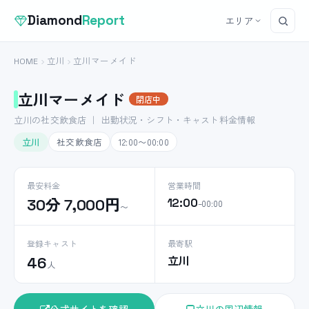
Diamond
Report
エリア
HOME
立川
立川マーメイド
立川マーメイド
閉店中
立川の社交飲食店 ｜ 出勤状況・シフト・キャスト料金情報
立川
社交飲食店
12:00〜00:00
最安料金
営業時間
30分 7,000円
12:00
–00:00
〜
登録キャスト
最寄駅
立川
46
人