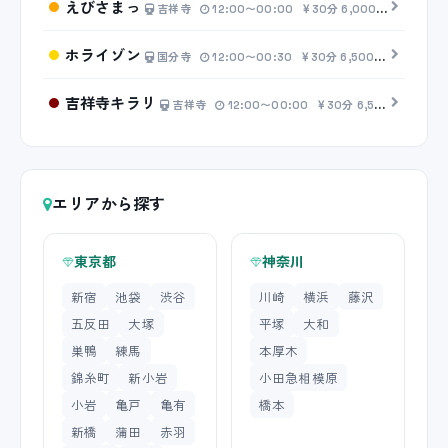
えびさまっ
吉祥寺
12:00〜00:00
30分 6,000円〜
ホライゾン
国分寺
12:00〜00:30
30分 6,500円〜
吉祥寺キラリ
吉祥寺
12:00〜00:00
30分 6,500円〜
エリアから探す
東京都
神奈川
新宿
池袋
渋谷
川崎
横浜
藤沢
五反田
大塚
平塚
大和
巣鴨
練馬
本厚木
錦糸町
新小岩
小田急相模原
小岩
亀戸
亀有
橋本
新橋
蒲田
赤羽