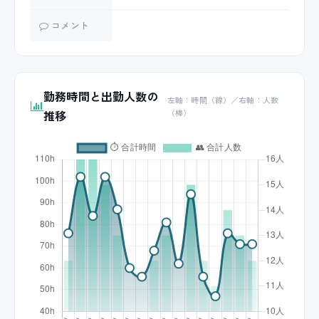
コメント
勤務時間と出勤人数の
左軸：時間（線）／右軸：人数
推移
（棒）