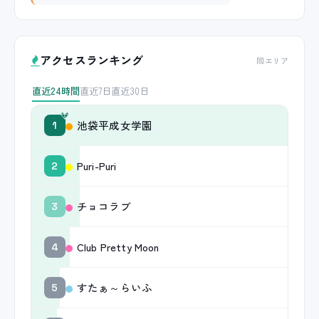
アクセスランキング
同エリア
直近24時間
直近7日
直近30日
池袋平成女学園
1
Puri-Puri
2
チョコラブ
3
Club Pretty Moon
4
すたぁ～らいふ
5