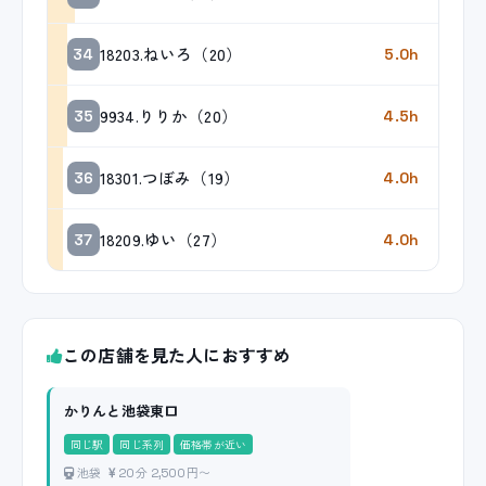
18203.ねいろ（20）
34
5.0h
9934.りりか（20）
35
4.5h
18301.つぼみ（19）
36
4.0h
18209.ゆい（27）
37
4.0h
この店舗を見た人におすすめ
かりんと池袋東口
同じ駅
同じ系列
価格帯が近い
池袋
20分 2,500円〜