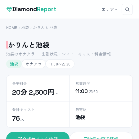
Diamond
Report
エリア
HOME
池袋
かりんと池袋
かりんと池袋
池袋のオナクラ ｜ 出勤状況・シフト・キャスト料金情報
池袋
オナクラ
11:00〜23:30
最安料金
営業時間
20分 2,500円
11:00
–23:30
〜
登録キャスト
最寄駅
池袋
76
人