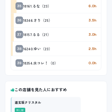
18161.るな（23）
35
6.0h
18346.さり（25）
36
3.5h
18157.るる（21）
37
3.0h
16240.ゆい（23）
38
2.5h
18354.水コレ！（0）
39
0.0h
この店舗を見た人におすすめ
道玄坂クリスタル
同じ駅