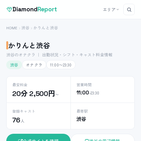
Diamond
Report
エリア
HOME
渋谷
かりんと渋谷
かりんと渋谷
渋谷のオナクラ ｜ 出勤状況・シフト・キャスト料金情報
渋谷
オナクラ
11:00〜23:30
最安料金
営業時間
20分 2,500円
11:00
–23:30
〜
登録キャスト
最寄駅
渋谷
76
人