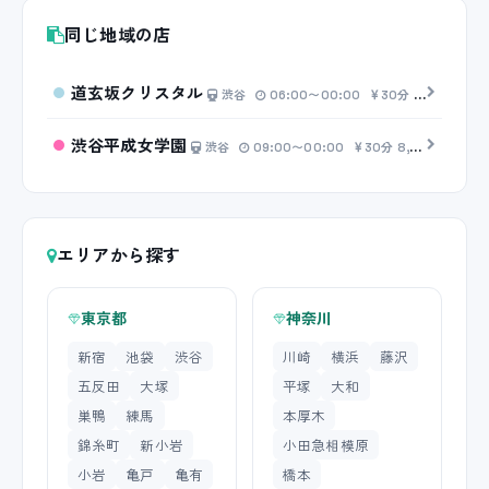
同じ地域の店
道玄坂クリスタル
渋谷
06:00〜00:00
30分 7,000円〜
渋谷平成女学園
渋谷
09:00〜00:00
30分 8,000円〜
エリアから探す
東京都
神奈川
新宿
池袋
渋谷
川崎
横浜
藤沢
五反田
大塚
平塚
大和
巣鴨
練馬
本厚木
錦糸町
新小岩
小田急相模原
小岩
亀戸
亀有
橋本