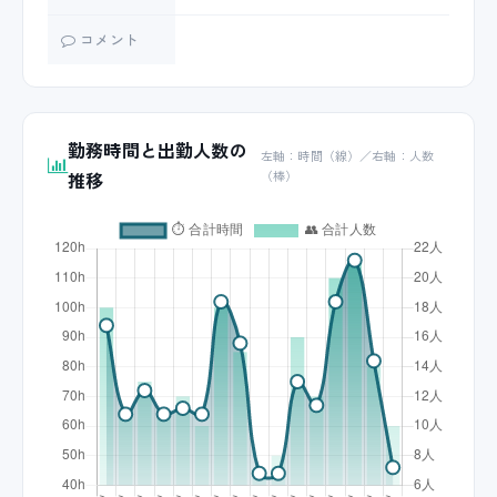
コメント
勤務時間と出勤人数の
左軸：時間（線）／右軸：人数
推移
（棒）