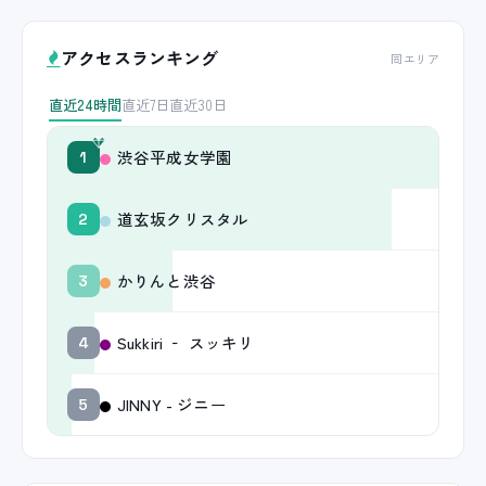
アクセスランキング
同エリア
直近24時間
直近7日
直近30日
渋谷平成女学園
1
道玄坂クリスタル
2
かりんと渋谷
3
Sukkiri ‐ スッキリ
4
JINNY - ジニー
5