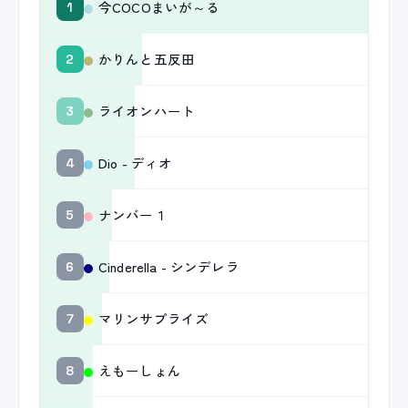
今COCOまいが～る
1
かりんと五反田
2
ライオンハート
3
Dio - ディオ
4
ナンバー１
5
Cinderella - シンデレラ
6
マリンサプライズ
7
えもーしょん
8