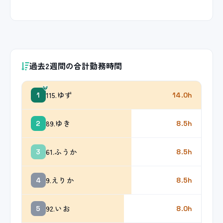
過去2週間の合計勤務時間
115.ゆず
1
14.0h
89.ゆき
2
8.5h
61.ふうか
3
8.5h
9.えりか
4
8.5h
92.いお
5
8.0h