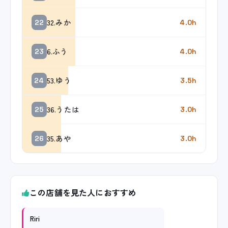
32.みか
22
4.0h
6.ふう
23
4.0h
53.ゆう
24
3.5h
36.うたは
25
3.0h
35.あや
26
3.0h
この店舗を見た人におすすめ
Riri