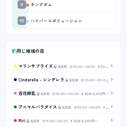
キングダム
9
ハイパーエボリューション
10
同じ地域の店
マリンサプライズ
五反田
12:00〜22:00
30分 6,200円〜
Cinderella - シンデレラ
五反田
10:00〜00:00
30分 7,
百花繚乱
五反田
12:00〜00:00
30分 6,200円〜
アニマルパラダイス
五反田
10:00〜00:00
30分 6,200円〜
Riri
五反田
11:00〜00:00
30分 6,000円〜