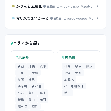
かりんと五反田
五反田
11:00〜23:30
20分 2,500円〜
今COCOまいが～る
五反田
10:00〜00:00
20分 4,000円〜
エリアから探す
東京都
神奈川
新宿
池袋
渋谷
川崎
横浜
藤沢
五反田
大塚
平塚
大和
巣鴨
練馬
本厚木
錦糸町
新小岩
小田急相模原
小岩
亀戸
亀有
橋本
新橋
蒲田
赤羽
高円寺
荻窪