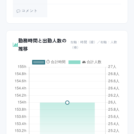
コメント
勤務時間と出勤人数の
左軸：時間（線）／右軸：人数
推移
（棒）