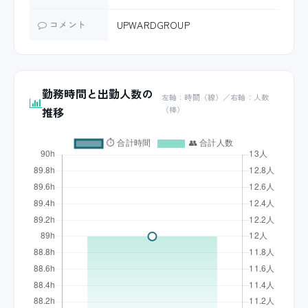
コメント
UPWARDGROUP
勤務時間と出勤人数の
左軸：時間（線）／右軸：人数
推移
（棒）