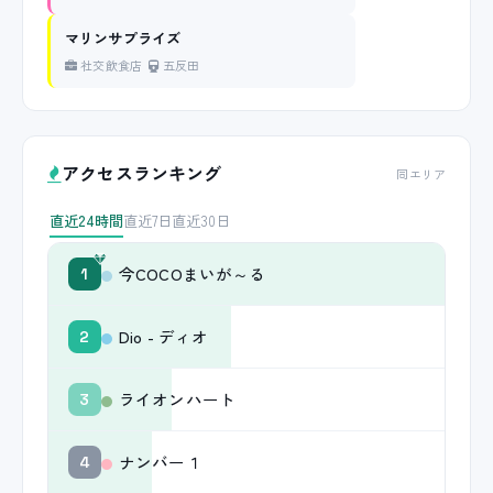
マリンサプライズ
社交飲食店
五反田
アクセスランキング
同エリア
直近24時間
直近7日
直近30日
今COCOまいが～る
1
Dio - ディオ
2
ライオンハート
3
ナンバー１
4