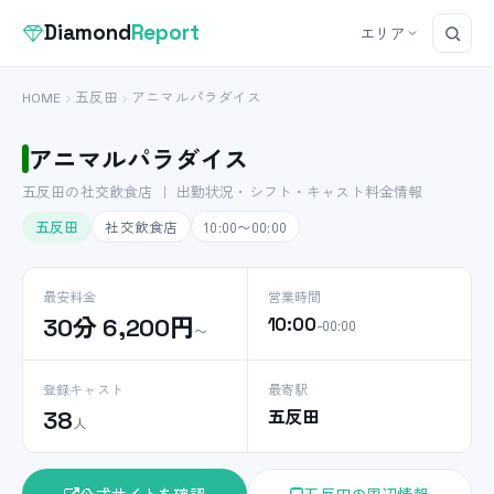
Diamond
Report
エリア
HOME
五反田
アニマルパラダイス
アニマルパラダイス
五反田の社交飲食店 ｜ 出勤状況・シフト・キャスト料金情報
五反田
社交飲食店
10:00〜00:00
最安料金
営業時間
30分 6,200円
10:00
–00:00
〜
登録キャスト
最寄駅
五反田
38
人