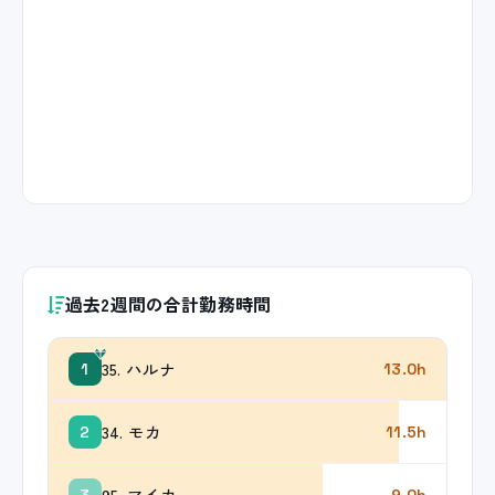
過去2週間の合計勤務時間
35. ハルナ
1
13.0h
34. モカ
2
11.5h
95. マイカ
3
9.0h