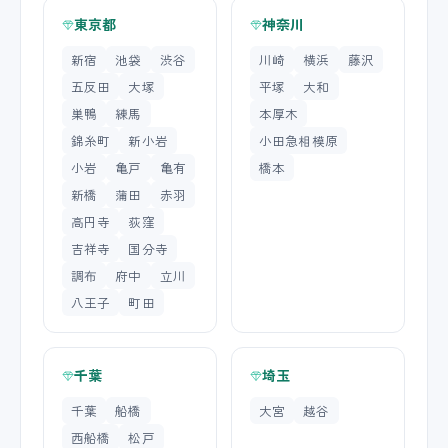
東京都
神奈川
新宿
池袋
渋谷
川崎
横浜
藤沢
五反田
大塚
平塚
大和
巣鴨
練馬
本厚木
錦糸町
新小岩
小田急相模原
小岩
亀戸
亀有
橋本
新橋
蒲田
赤羽
高円寺
荻窪
吉祥寺
国分寺
調布
府中
立川
八王子
町田
千葉
埼玉
千葉
船橋
大宮
越谷
西船橋
松戸