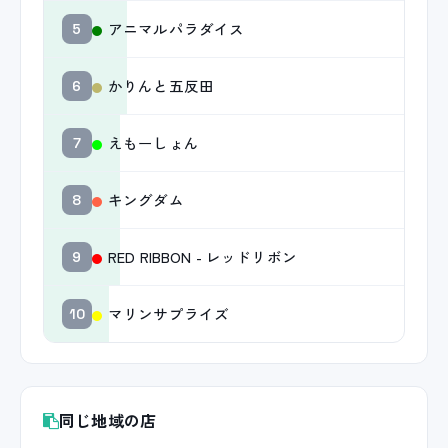
アニマルパラダイス
5
かりんと五反田
6
えもーしょん
7
キングダム
8
RED RIBBON - レッドリボン
9
マリンサプライズ
10
同じ地域の店