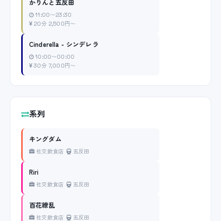
かりんと五反田
11:00〜23:30
20分 2,500円〜
Cinderella - シンデレラ
10:00〜00:00
30分 7,000円〜
系列
キングダム
社交飲食店
五反田
Riri
社交飲食店
五反田
百花繚乱
社交飲食店
五反田