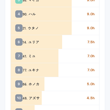
90. ハル
4
9.0h
21. ウタノ
5
9.0h
14. ユリア
6
7.5h
41. ミユ
7
7.0h
77. ユキナ
8
7.0h
86. ホノカ
9
5.0h
48. アズサ
10
4.5h