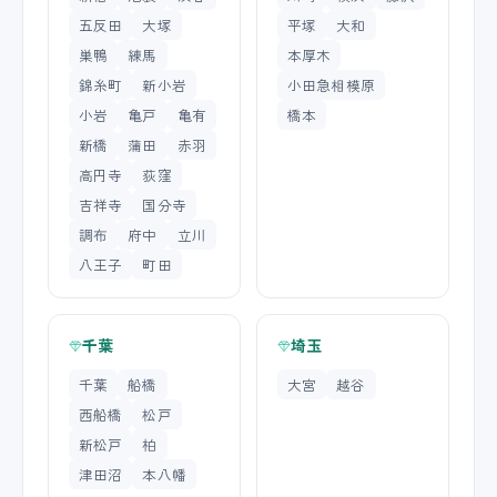
五反田
大塚
平塚
大和
巣鴨
練馬
本厚木
錦糸町
新小岩
小田急相模原
小岩
亀戸
亀有
橋本
新橋
蒲田
赤羽
高円寺
荻窪
吉祥寺
国分寺
調布
府中
立川
八王子
町田
千葉
埼玉
千葉
船橋
大宮
越谷
西船橋
松戸
新松戸
柏
津田沼
本八幡