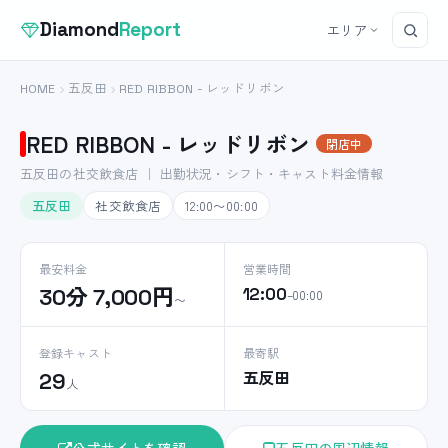
Diamond
Report
エリア
HOME
五反田
RED RIBBON - レッドリボン
RED RIBBON - レッドリボン
閉店中
五反田の社交飲食店 ｜ 出勤状況・シフト・キャスト料金情報
五反田
社交飲食店
12:00〜00:00
最安料金
営業時間
30分 7,000円
12:00
–00:00
〜
登録キャスト
最寄駅
五反田
29
人