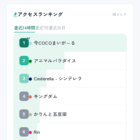
アクセスランキング
同エリア
直近24時間
直近7日
直近30日
今COCOまいが～る
1
アニマルパラダイス
2
Cinderella - シンデレラ
3
キングダム
4
かりんと五反田
5
Riri
6