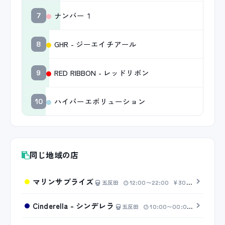
ナンバー１
7
GHR - ジーエイチアール
8
RED RIBBON - レッドリボン
9
ハイパーエボリューション
10
同じ地域の店
マリンサプライズ
五反田
12:00〜22:00
30分 6,200円〜
Cinderella - シンデレラ
五反田
10:00〜00:00
30分 7,