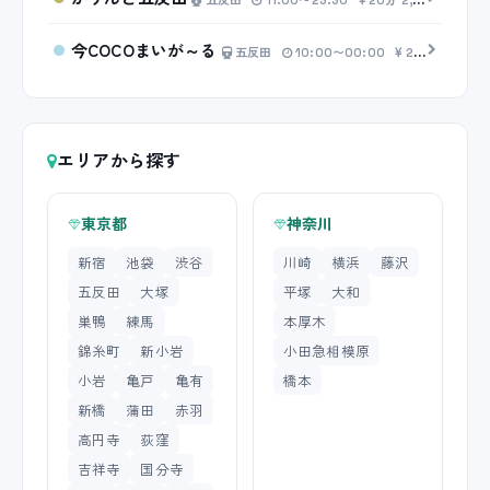
五反田
11:00〜23:30
20分 2,500円〜
今COCOまいが～る
五反田
10:00〜00:00
20分 4,000円〜
エリアから探す
東京都
神奈川
新宿
池袋
渋谷
川崎
横浜
藤沢
五反田
大塚
平塚
大和
巣鴨
練馬
本厚木
錦糸町
新小岩
小田急相模原
小岩
亀戸
亀有
橋本
新橋
蒲田
赤羽
高円寺
荻窪
吉祥寺
国分寺