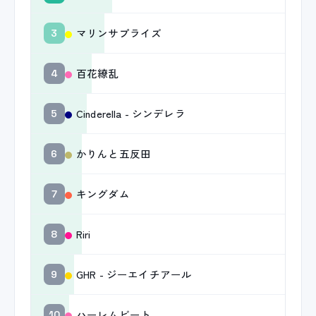
マリンサプライズ
3
百花繚乱
4
Cinderella - シンデレラ
5
かりんと五反田
6
キングダム
7
Riri
8
GHR - ジーエイチアール
9
ハーレムビート
10