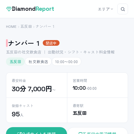
Diamond
Report
エリア
HOME
五反田
ナンバー１
ナンバー１
閉店中
五反田の社交飲食店 ｜ 出勤状況・シフト・キャスト料金情報
五反田
社交飲食店
10:00〜00:00
最安料金
営業時間
30分 7,000円
10:00
–00:00
〜
登録キャスト
最寄駅
五反田
95
人