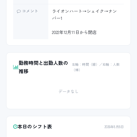
コメント
ライオンハート→シェイク→ナン
バー1
2022年12月11日から閉店
勤務時間と出勤人数の
左軸：時間（線）／右軸：人数
推移
（棒）
データなし
本日のシフト表
2026年8月8日