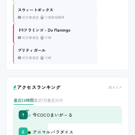
スウィートボックス
社交飲食店
小田急相模原
ド!!フラミンゴ - Do Flamingo
社交飲食店
川崎
プリティガール
社交飲食店
川崎
アクセスランキング
同エリア
直近24時間
直近7日
直近30日
今COCOまいが～る
1
アニマルパラダイス
2