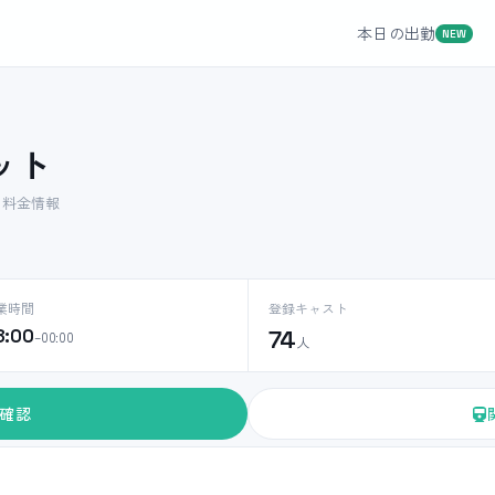
本日の出勤
NEW
ポット
ト料金情報
業時間
登録キャスト
8:00
74
–00:00
人
確認