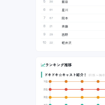
飯田
5
36
星川
6
61
岡本
7
67
斉藤
8
21
西野
9
29
軽井沢
10
22
ランキング推移
ドキドキ☆キャスト紹介！
07/25 〜 08/0