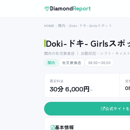
Diamond
Report
HOME
関内
Doki-ドキ- Girlsスポット
Doki-ドキ- Girlsス
関内の社交飲食店 ｜ 出勤状況・シフト・キャス
関内
社交飲食店
08:00〜00:00
最安料金
営
30分 6,000円
0
〜
公式サイトを
基本情報