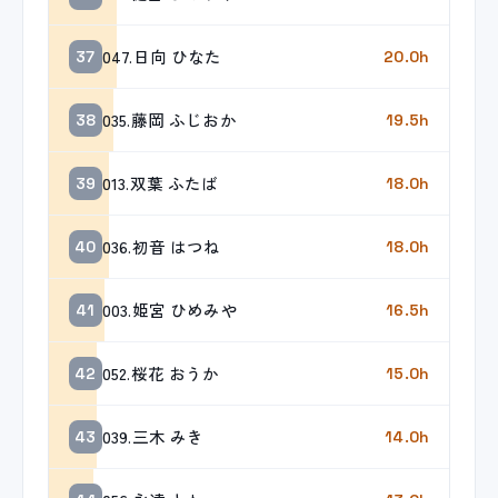
047.日向 ひなた
37
20.0h
035.藤岡 ふじおか
38
19.5h
013.双葉 ふたば
39
18.0h
036.初音 はつね
40
18.0h
003.姫宮 ひめみや
41
16.5h
052.桜花 おうか
42
15.0h
039.三木 みき
43
14.0h