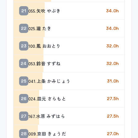
055.矢吹 やぶき
21
34.0h
025.瀧 たき
22
34.0h
100.鳳 おおとり
23
32.0h
053.鈴音 すずね
24
32.0h
041.上条 かみじょう
25
31.0h
024.皿元 さらもと
26
27.5h
167.水原 みずはら
27
27.5h
009.京田 きょうだ
28
27.0h