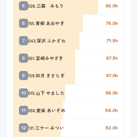
026.三森 みもり
5
92.0h
155.青柳 あおやぎ
6
76.0h
043.深沢 ふかざわ
7
71.5h
051.宮崎みやざき
8
67.5h
159.如月 きさらぎ
9
67.0h
015.山下 やました
10
56.0h
050.愛染 あいぞめ
11
54.0h
131.三十一 みつい
12
52.0h