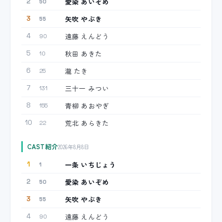
愛染 あいぞめ
2
50
矢吹 やぶき
3
55
遠藤 えんどう
4
90
秋田 あきた
5
10
瀧 たき
6
25
三十一 みつい
7
131
青柳 あおやぎ
8
155
荒北 あらきた
10
22
CAST紹介
2026年8月8日
一条 いちじょう
1
1
愛染 あいぞめ
2
50
矢吹 やぶき
3
55
遠藤 えんどう
4
90