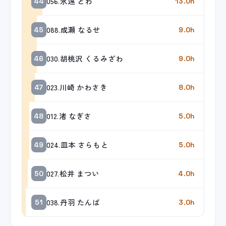
056.永遠 とわ
44
13.0h
088.成瀬 なるせ
45
9.0h
030.胡桃沢 くるみざわ
46
9.0h
023.川崎 かわさき
47
8.0h
012.渚 なぎさ
48
5.0h
024.皿本 さらもと
49
5.0h
027.松井 まつい
50
4.0h
038.丹羽 たんば
51
3.0h