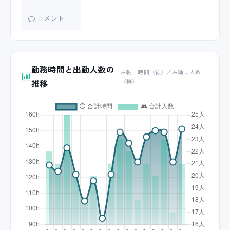
コメント
勤務時間と出勤人数の
左軸：時間（線）／右軸：人数
推移
（棒）