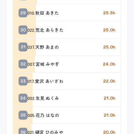
010.秋田 あきた
29
25.5h
022.荒北 あらきた
30
25.0h
037.天野 あまの
31
25.0h
007.宮城 みやぎ
32
24.0h
017.愛沢 あいざわ
33
22.0h
002.生見 ぬくみ
34
21.0h
005.花乃 はなの
35
21.0h
021.樋宮 ひのみや
36
20.0h