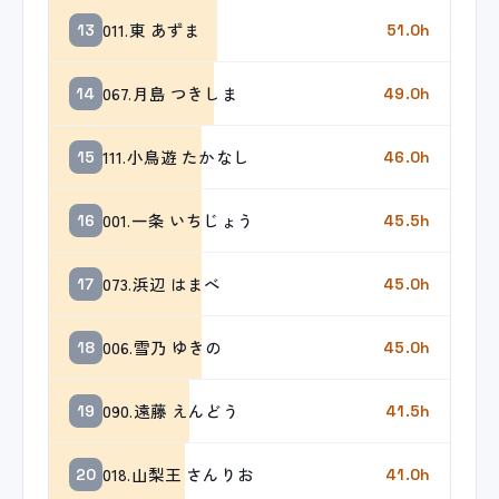
011.東 あずま
13
51.0h
067.月島 つきしま
14
49.0h
111.小鳥遊 たかなし
15
46.0h
001.一条 いちじょう
16
45.5h
073.浜辺 はまべ
17
45.0h
006.雪乃 ゆきの
18
45.0h
090.遠藤 えんどう
19
41.5h
018.山梨王 さんりお
20
41.0h