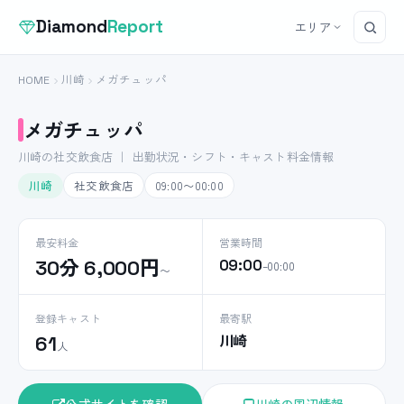
Diamond
Report
エリア
HOME
川崎
メガチュッパ
メガチュッパ
川崎の社交飲食店 ｜ 出勤状況・シフト・キャスト料金情報
川崎
社交飲食店
09:00〜00:00
最安料金
営業時間
30分 6,000円
09:00
–00:00
〜
登録キャスト
最寄駅
川崎
61
人