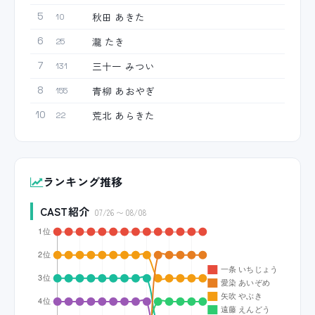
秋田 あきた
5
10
瀧 たき
6
25
三十一 みつい
7
131
青柳 あおやぎ
8
155
荒北 あらきた
10
22
ランキング推移
CAST紹介
07/26 〜 08/08