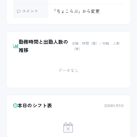
コメント
「ちょこらぶ」から変更
勤務時間と出勤人数の
左軸：時間（線）／右軸：人数
推移
（棒）
データなし
本日のシフト表
2026年8月9日