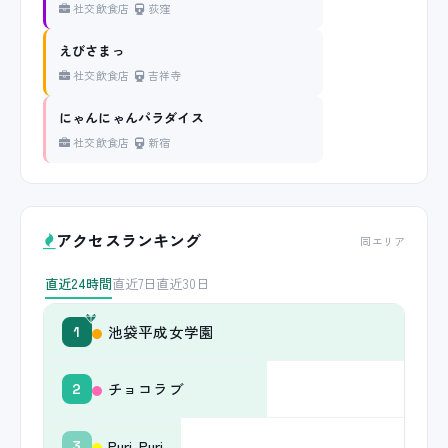
社交飲食店
荻窪
えびさまっ
社交飲食店
吉祥寺
にゃんにゃんパラダイス
社交飲食店
新宿
アクセスランキング
同エリア
直近24時間
直近7日
直近30日
池袋平成女学園
1
チョコラブ
2
Puri-Puri
3