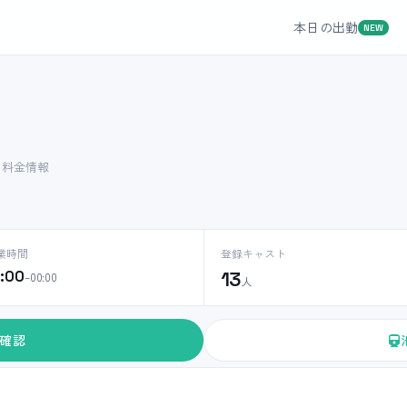
本日の出勤
NEW
ト料金情報
業時間
登録キャスト
0:00
13
–00:00
人
確認