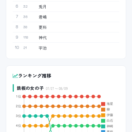
兎月
6
32
君嶋
7
36
更科
8
38
神代
9
118
宇治
10
21
ランキング推移
鉄板の女の子
07/27 〜 08/09