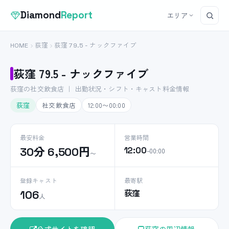
Diamond
Report
エリア
HOME
荻窪
荻窪 79.5 - ナックファイブ
荻窪 79.5 - ナックファイブ
荻窪の社交飲食店 ｜ 出勤状況・シフト・キャスト料金情報
荻窪
社交飲食店
12:00〜00:00
最安料金
営業時間
30分 6,500円
12:00
–00:00
〜
登録キャスト
最寄駅
荻窪
106
人