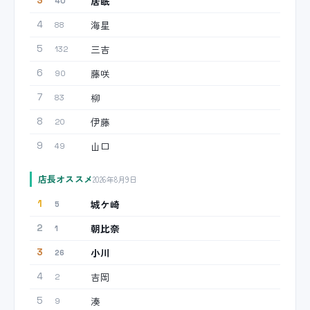
居眠
3
40
海星
4
88
三吉
5
132
藤咲
6
90
柳
7
83
伊藤
8
20
山口
9
49
店長オススメ
2026年8月9日
城ケ崎
1
5
朝比奈
2
1
小川
3
26
吉岡
4
2
湊
5
9