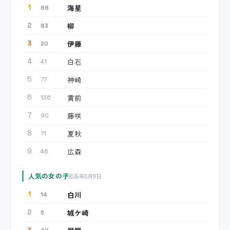
海星
1
88
柳
2
83
伊藤
3
20
白石
4
41
神崎
5
77
黄前
6
136
藤咲
7
90
夏秋
8
71
広森
9
46
人気の女の子
2026年8月9日
白川
1
14
城ケ崎
2
5