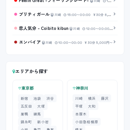
Feelin'Great -フィーリングレート-
川崎
12:00〜00:00
プリティガール
川崎
15:00〜00:00
30分 6,000円〜
恋人気分 - Coibito kibun
川崎
12:00〜00:00
30分 6,
エンパイア
川崎
10:00〜00:00
30分 5,000円〜
エリアから探す
東京都
神奈川
新宿
池袋
渋谷
川崎
横浜
藤沢
五反田
大塚
平塚
大和
巣鴨
練馬
本厚木
錦糸町
新小岩
小田急相模原
小岩
亀戸
亀有
橋本