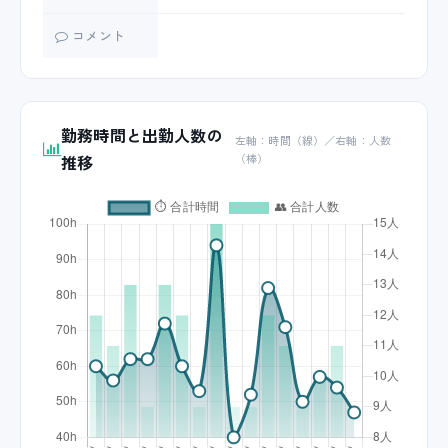
コメント
勤務時間と出勤人数の
左軸：時間（線）／右軸：人数
推移
（棒）