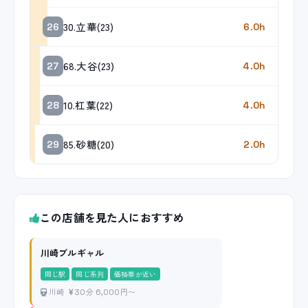
30.立華(23)
26
6.0h
68.大谷(23)
27
4.0h
10.杠葉(22)
28
4.0h
85.砂糖(20)
29
2.0h
この店舗を見た人におすすめ
川崎ブルギャル
同じ駅
同じ系列
価格帯が近い
川崎
30分 6,000円〜