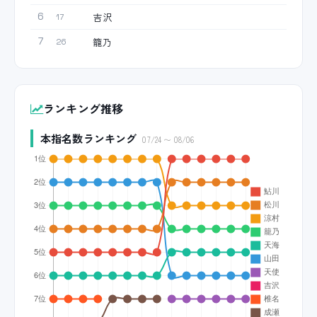
吉沢
6
17
籠乃
7
26
ランキング推移
本指名数ランキング
07/24 〜 08/06