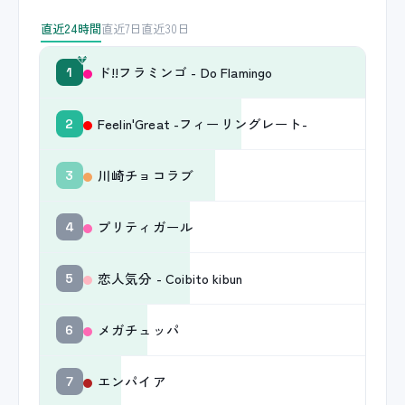
直近24時間
直近7日
直近30日
ド!!フラミンゴ - Do Flamingo
1
Feelin'Great -フィーリングレート-
2
川崎チョコラブ
3
プリティガール
4
恋人気分 - Coibito kibun
5
メガチュッパ
6
エンパイア
7