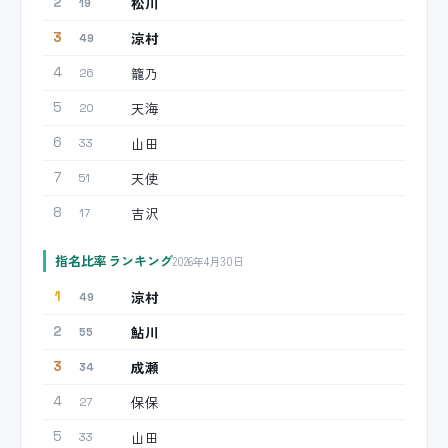
松川
2
19
涼村
3
49
籠乃
4
26
天海
5
20
山田
6
33
天使
7
51
吉沢
8
17
指名比率ランキング
2026年4月30日
涼村
1
49
鮎川
2
55
成瀬
3
34
保保
4
27
山田
5
33