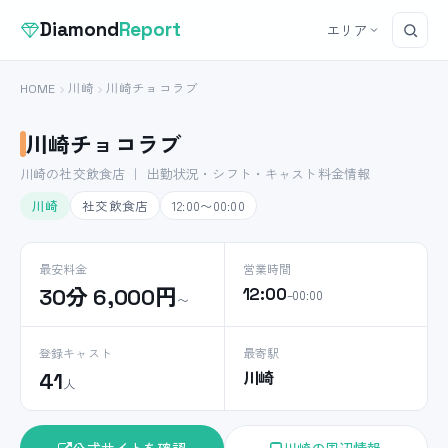
Diamond
Report
エリア
HOME
川崎
川崎チョコラブ
川崎チョコラブ
川崎の社交飲食店 ｜ 出勤状況・シフト・キャスト料金情報
川崎
社交飲食店
12:00〜00:00
最安料金
営業時間
30分 6,000円
12:00
–00:00
〜
登録キャスト
最寄駅
川崎
41
人