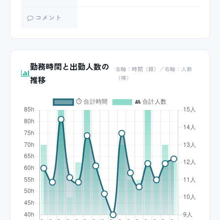
コメント
勤務時間と出勤人数の
左軸：時間（線）／右軸：人数
推移
（棒）