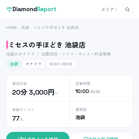
Diamond
Report
エリア
HOME
池袋
ミセスの手ほどき 池袋店
ミセスの手ほどき 池袋店
池袋のオナクラ ｜ 出勤状況・シフト・キャスト料金情報
池袋
オナクラ
10:00〜00:00
最安料金
営業時間
20分 3,000円
10:00
–00:00
〜
登録キャスト
最寄駅
池袋
77
人