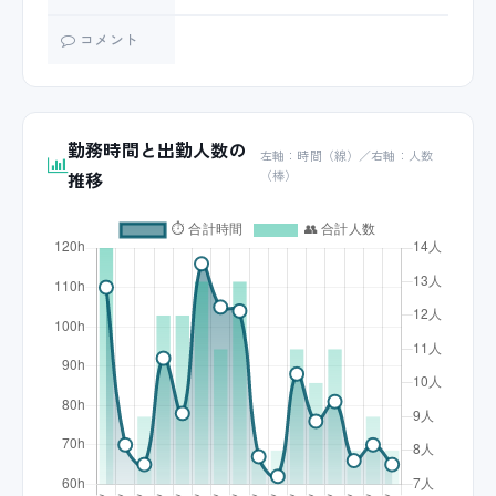
コメント
勤務時間と出勤人数の
左軸：時間（線）／右軸：人数
推移
（棒）