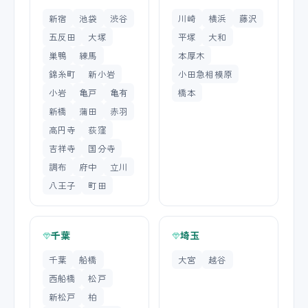
新宿
池袋
渋谷
川崎
横浜
藤沢
五反田
大塚
平塚
大和
巣鴨
練馬
本厚木
錦糸町
新小岩
小田急相模原
小岩
亀戸
亀有
橋本
新橋
蒲田
赤羽
高円寺
荻窪
吉祥寺
国分寺
調布
府中
立川
八王子
町田
千葉
埼玉
千葉
船橋
大宮
越谷
西船橋
松戸
新松戸
柏