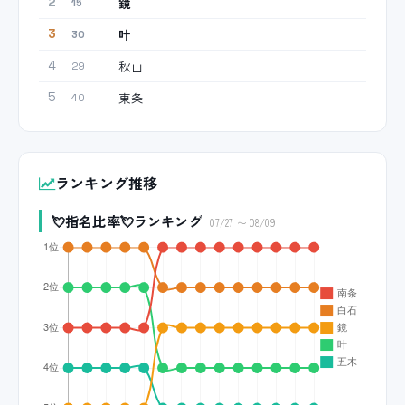
鏡
2
15
叶
3
30
秋山
4
29
東条
5
40
ランキング推移
💘指名比率💘ランキング
07/27 〜 08/09