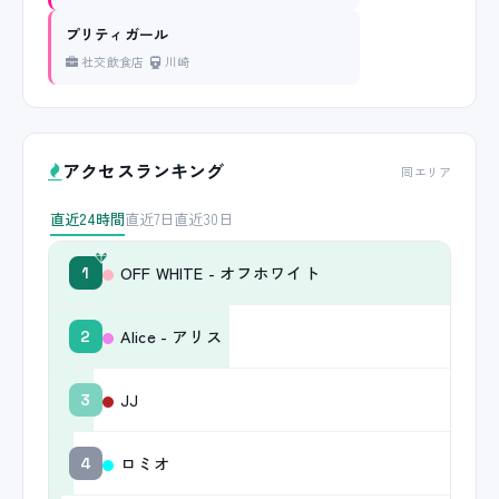
プリティガール
社交飲食店
川崎
アクセスランキング
同エリア
直近24時間
直近7日
直近30日
OFF WHITE - オフホワイト
1
Alice - アリス
2
JJ
3
ロミオ
4