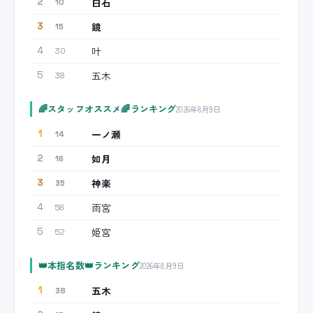
白石
2
10
鏡
3
15
叶
4
30
五木
5
38
🌈スタッフオススメ🌈ランキング
2026年8月9日
一ノ瀬
1
14
如月
2
16
神楽
3
35
雨宮
4
58
姫宮
5
52
👑本指名数👑ランキング
2026年8月9日
五木
1
38