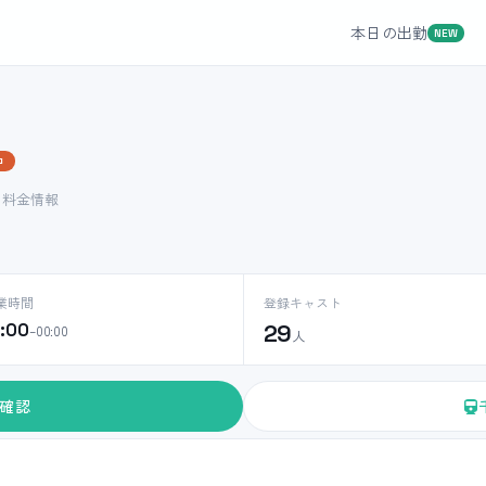
本日の出勤
NEW
中
ト料金情報
業時間
登録キャスト
0:00
29
–00:00
人
確認