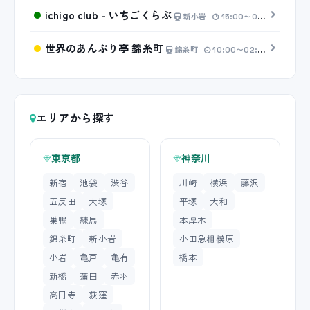
ichigo club - いちごくらぶ
新小岩
15:00〜00:00
20分
世界のあんぷり亭 錦糸町
錦糸町
10:00〜02:00
20分 2
エリアから探す
東京都
神奈川
新宿
池袋
渋谷
川崎
横浜
藤沢
五反田
大塚
平塚
大和
巣鴨
練馬
本厚木
錦糸町
新小岩
小田急相模原
小岩
亀戸
亀有
橋本
新橋
蒲田
赤羽
高円寺
荻窪