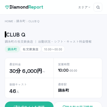
Diamond
Report
エリア
HOME
錦糸町
CLUB Q
CLUB Q
錦糸町の社交飲食店 ｜ 出勤状況・シフト・キャスト料金情報
錦糸町
社交飲食店
10:00〜00:00
最安料金
営業時間
30分 6,000円
10:00
–00:00
〜
登録キャスト
最寄駅
錦糸町
46
人