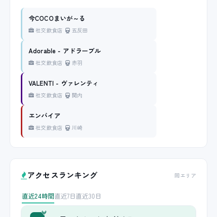
今COCOまいが～る
社交飲食店
五反田
Adorable - アドラーブル
社交飲食店
赤羽
VALENTI - ヴァレンティ
社交飲食店
関内
エンパイア
社交飲食店
川崎
アクセスランキング
同エリア
直近24時間
直近7日
直近30日