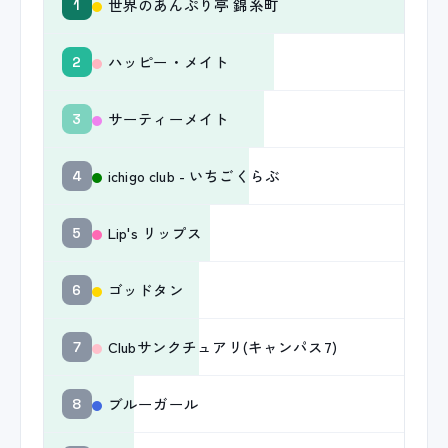
世界のあんぷり亭 錦糸町
1
ハッピー・メイト
2
サーティーメイト
3
ichigo club - いちごくらぶ
4
Lip's リップス
5
ゴッドタン
6
Clubサンクチュアリ(キャンパス7)
7
ブルーガール
8