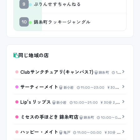
ぷりんせすちゃんねる
9
錦糸町ラッキージャングル
10
同じ地域の店
Clubサンクチュアリ(キャンパス7)
錦糸町
11:00〜17:00
サーティーメイト
新小岩
11:00〜23:00
30分 5,000円〜
Lip's リップス
新小岩
10:00〜21:00
30分 2,000円〜
ミセスの手ほどき 錦糸町店
錦糸町
10:00〜00:00
20分
ハッピー・メイト
亀戸
11:00〜00:00
30分 4,500円〜