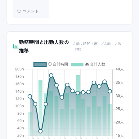
コメント
勤務時間と出勤人数の
左軸：時間（線）／右軸：人数
推移
（棒）