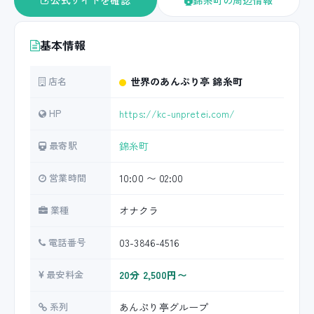
公式サイトを確認
錦糸町の周辺情報
基本情報
店名
世界のあんぷり亭 錦糸町
HP
https://kc-unpretei.com/
最寄駅
錦糸町
営業時間
10:00 〜 02:00
業種
オナクラ
電話番号
03-3846-4516
最安料金
20分 2,500円〜
系列
あんぷり亭グループ