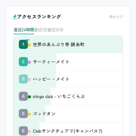
アクセスランキング
同エリア
直近24時間
直近7日
直近30日
世界のあんぷり亭 錦糸町
1
サーティーメイト
2
ハッピー・メイト
3
ichigo club - いちごくらぶ
4
ゴッドタン
5
Clubサンクチュアリ(キャンパス7)
6