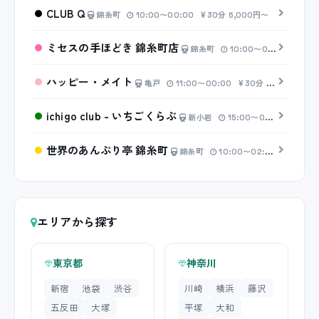
CLUB Q
錦糸町
10:00〜00:00
30分 6,000円〜
ミセスの手ほどき 錦糸町店
錦糸町
10:00〜00:00
20分
ハッピー・メイト
亀戸
11:00〜00:00
30分 4,500円〜
ichigo club - いちごくらぶ
新小岩
15:00〜00:00
20分
世界のあんぷり亭 錦糸町
錦糸町
10:00〜02:00
20分 2
エリアから探す
東京都
神奈川
新宿
池袋
渋谷
川崎
横浜
藤沢
五反田
大塚
平塚
大和