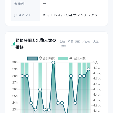
系列
ー
コメント
キャンパス7→Clubサンクチュアリ
勤務時間と出勤人数の
左軸：時間（線）／右軸：人数
推移
（棒）