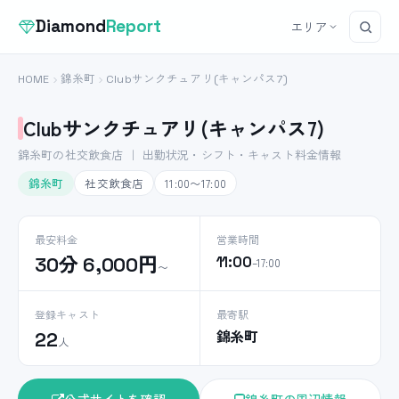
Diamond
Report
エリア
HOME
錦糸町
Clubサンクチュアリ(キャンパス7)
Clubサンクチュアリ(キャンパス7)
錦糸町の社交飲食店 ｜ 出勤状況・シフト・キャスト料金情報
錦糸町
社交飲食店
11:00〜17:00
最安料金
営業時間
30分 6,000円
11:00
–17:00
〜
登録キャスト
最寄駅
錦糸町
22
人