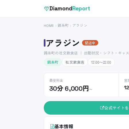
Diamond
Report
HOME
錦糸町
アラジン
アラジン
閉店中
錦糸町の社交飲食店 ｜ 出勤状況・シフト・キャ
錦糸町
社交飲食店
12:00〜22:00
最安料金
営
30分 6,000円
1
〜
公式サイトを
基本情報