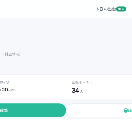
本日の出勤
NEW
スト料金情報
業時間
登録キャスト
2:00
34
–22:00
人
確認
錦