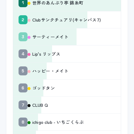
世界のあんぷり亭 錦糸町
1
Clubサンクチュアリ(キャンパス7)
2
サーティーメイト
3
Lip's リップス
4
ハッピー・メイト
5
ゴッドタン
6
CLUB Q
7
ichigo club - いちごくらぶ
8