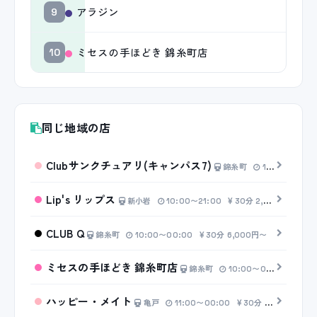
アラジン
9
ミセスの手ほどき 錦糸町店
10
同じ地域の店
Clubサンクチュアリ(キャンパス7)
錦糸町
11:00〜17:00
Lip's リップス
新小岩
10:00〜21:00
30分 2,000円〜
CLUB Q
錦糸町
10:00〜00:00
30分 6,000円〜
ミセスの手ほどき 錦糸町店
錦糸町
10:00〜00:00
20分
ハッピー・メイト
亀戸
11:00〜00:00
30分 4,500円〜