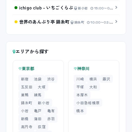
ichigo club - いちごくらぶ
新小岩
15:00〜00:00
20分
世界のあんぷり亭 錦糸町
錦糸町
10:00〜02:00
20分 2
エリアから探す
東京都
神奈川
新宿
池袋
渋谷
川崎
横浜
藤沢
五反田
大塚
平塚
大和
巣鴨
練馬
本厚木
錦糸町
新小岩
小田急相模原
小岩
亀戸
亀有
橋本
新橋
蒲田
赤羽
高円寺
荻窪