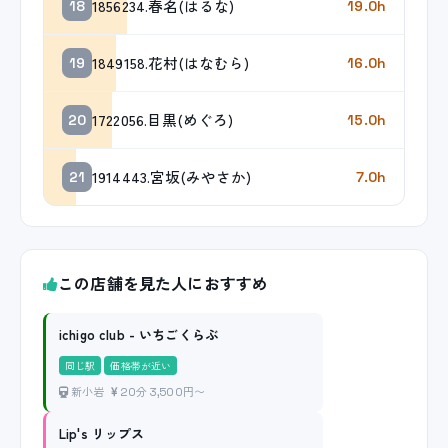
1856234.春名(はるな)
18
19.0h
1849158.花村(はなむら)
19
16.0h
1722056.目黒(めぐろ)
20
15.0h
1914443.宮坂(みやさか)
21
7.0h
この店舗を見た人におすすめ
ichigo club - いちごくらぶ
同じ駅
価格帯が近い
新小岩
20分 3,500円〜
Lip's リップス