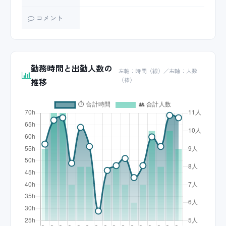
コメント
勤務時間と出勤人数の
左軸：時間（線）／右軸：人数
推移
（棒）