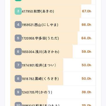
417950.秋野(あきの)
3
67.0h
1959521.西山(にしやま)
4
66.0h
1720958.宇多田(うただ)
5
64.0h
1855004.浅川(あさかわ)
6
59.0h
1974901.松井(まつい）
7
50.0h
1818782.黒崎(くろさき)
8
50.0h
1240705.叶(かのう)
9
36.0h
1896642.松本(まつもと)
10
35.0h