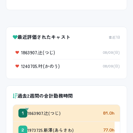
最近評価されたキャスト
直近7日
1863907.辻(つじ)
08/09(日)
1240705.叶(かのう)
08/09(日)
過去2週間の合計勤務時間
1863907.辻(つじ)
1
81.0h
1973725.新澤(あらさわ)
2
77.0h