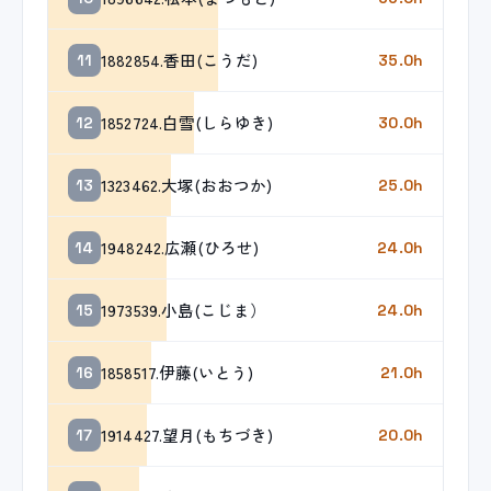
1882854.香田(こうだ)
11
35.0h
1852724.白雪(しらゆき)
12
30.0h
1323462.大塚(おおつか)
13
25.0h
1948242.広瀬(ひろせ)
14
24.0h
1973539.小島(こじま）
15
24.0h
1858517.伊藤(いとう)
16
21.0h
1914427.望月(もちづき)
17
20.0h