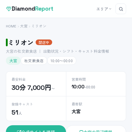
Diamond
Report
エリア
HOME
大宮
ミリオン
ミリオン
閉店中
大宮の社交飲食店 ｜ 出勤状況・シフト・キャスト料金情報
大宮
社交飲食店
10:00〜00:00
最安料金
営業時間
30分 7,000円
10:00
–00:00
〜
登録キャスト
最寄駅
大宮
51
人