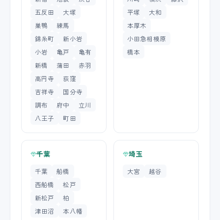
五反田
大塚
平塚
大和
巣鴨
練馬
本厚木
錦糸町
新小岩
小田急相模原
小岩
亀戸
亀有
橋本
新橋
蒲田
赤羽
高円寺
荻窪
吉祥寺
国分寺
調布
府中
立川
八王子
町田
千葉
埼玉
千葉
船橋
大宮
越谷
西船橋
松戸
新松戸
柏
津田沼
本八幡