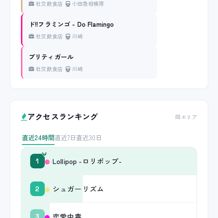
社交飲食店
小田急相模原
ド!!フラミンゴ - Do Flamingo
社交飲食店
川崎
プリティガール
社交飲食店
川崎
アクセスランキング
同エリア
直近24時間
直近7日
直近30日
Lollipop -ロリポップ-
1
シュガーリズム
2
恋愛中毒
3