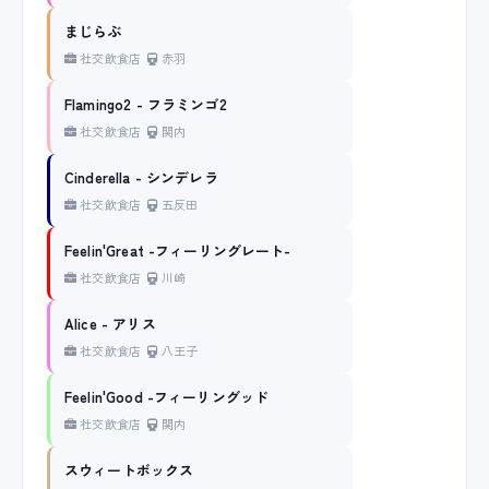
まじらぶ
社交飲食店
赤羽
Flamingo2 - フラミンゴ2
社交飲食店
関内
Cinderella - シンデレラ
社交飲食店
五反田
Feelin'Great -フィーリングレート-
社交飲食店
川崎
Alice - アリス
社交飲食店
八王子
Feelin'Good -フィーリングッド
社交飲食店
関内
スウィートボックス