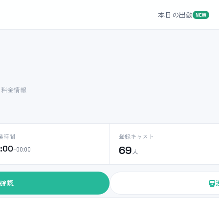
本日の出勤
NEW
ト料金情報
業時間
登録キャスト
0:00
69
–00:00
人
確認