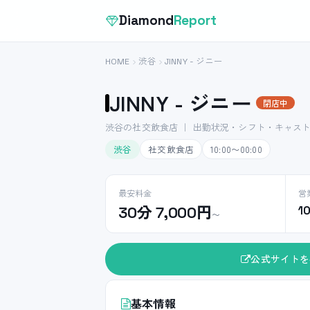
Diamond
Report
HOME
渋谷
JINNY - ジニー
JINNY - ジニー
閉店中
渋谷の社交飲食店 ｜ 出勤状況・シフト・キャス
渋谷
社交飲食店
10:00〜00:00
最安料金
営
30分 7,000円
1
〜
公式サイトを
基本情報