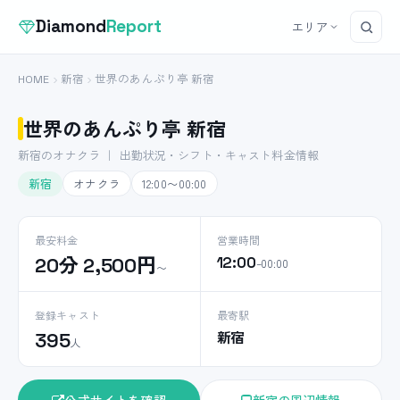
Diamond
Report
エリア
HOME
新宿
世界のあんぷり亭 新宿
世界のあんぷり亭 新宿
新宿のオナクラ ｜ 出勤状況・シフト・キャスト料金情報
新宿
オナクラ
12:00〜00:00
最安料金
営業時間
20分 2,500円
12:00
–00:00
〜
登録キャスト
最寄駅
新宿
395
人