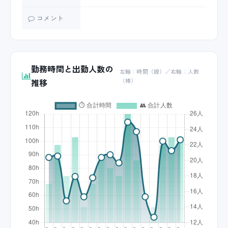
コメント
勤務時間と出勤人数の
左軸：時間（線）／右軸：人数
推移
（棒）