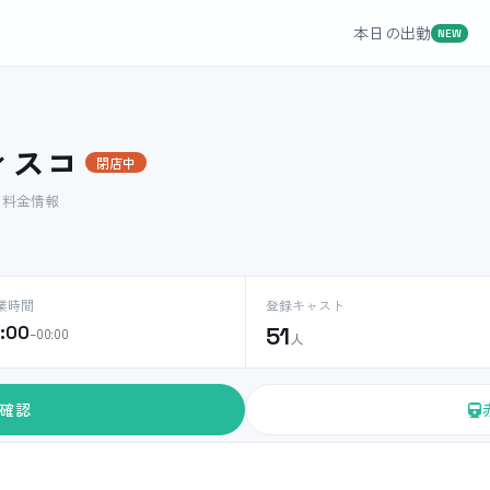
本日の出勤
NEW
ィスコ
閉店中
ト料金情報
業時間
登録キャスト
0:00
51
–00:00
人
確認