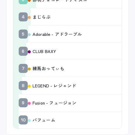
まじらぶ
4
Adorable - アドラーブル
5
CLUB BAXY
6
練馬おってぃも
7
LEGEND - レジェンド
8
Fusion - フュージョン
9
パフューム
10