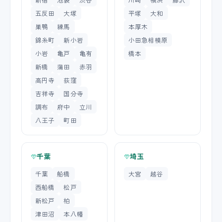
五反田
大塚
平塚
大和
巣鴨
練馬
本厚木
錦糸町
新小岩
小田急相模原
小岩
亀戸
亀有
橋本
新橋
蒲田
赤羽
高円寺
荻窪
吉祥寺
国分寺
調布
府中
立川
八王子
町田
千葉
埼玉
千葉
船橋
大宮
越谷
西船橋
松戸
新松戸
柏
津田沼
本八幡