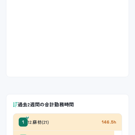
過去2週間の合計勤務時間
12.蘇枋(21)
1
146.5h