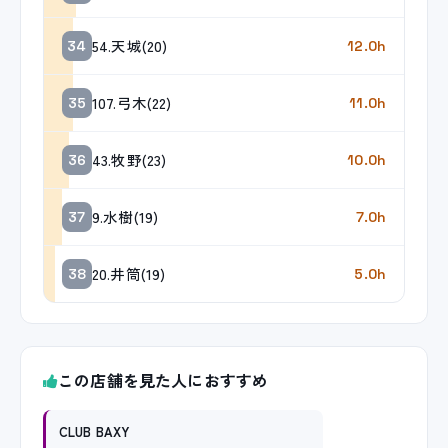
54.天城(20)
34
12.0h
107.弓木(22)
35
11.0h
43.牧野(23)
36
10.0h
9.水樹(19)
37
7.0h
20.井筒(19)
38
5.0h
この店舗を見た人におすすめ
CLUB BAXY