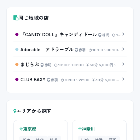
同じ地域の店
『CANDY DOLL』キャンディドール
練馬
10:00〜00:00
Adorable - アドラーブル
赤羽
10:00〜00:00
20分 4,
まじらぶ
赤羽
10:00〜00:00
30分 6,000円〜
CLUB BAXY
赤羽
10:00〜22:00
30分 6,000円〜
エリアから探す
東京都
神奈川
新宿
池袋
渋谷
川崎
横浜
藤沢