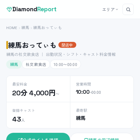
Diamond
Report
エリア
HOME
練馬
練馬おってぃも
練馬おってぃも
閉店中
練馬の社交飲食店 ｜ 出勤状況・シフト・キャスト料金情報
練馬
社交飲食店
10:00〜00:00
最安料金
営業時間
20分 4,000円
10:00
–00:00
〜
登録キャスト
最寄駅
練馬
43
人