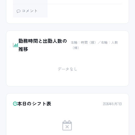
コメント
勤務時間と出勤人数の
左軸：時間（線）／右軸：人数
推移
（棒）
データなし
本日のシフト表
2026年8月7日