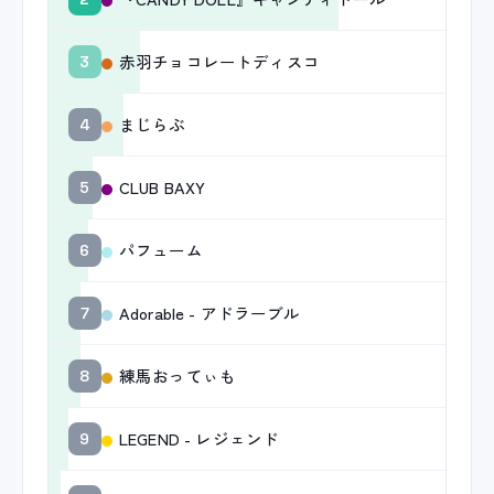
赤羽チョコレートディスコ
3
まじらぶ
4
CLUB BAXY
5
パフューム
6
Adorable - アドラーブル
7
練馬おってぃも
8
LEGEND - レジェンド
9