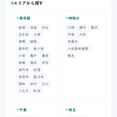
エリアから探す
東京都
神奈川
新宿
池袋
渋谷
川崎
横浜
藤沢
五反田
大塚
平塚
大和
巣鴨
練馬
本厚木
錦糸町
新小岩
小田急相模原
小岩
亀戸
亀有
橋本
新橋
蒲田
赤羽
高円寺
荻窪
吉祥寺
国分寺
調布
府中
立川
八王子
町田
千葉
埼玉