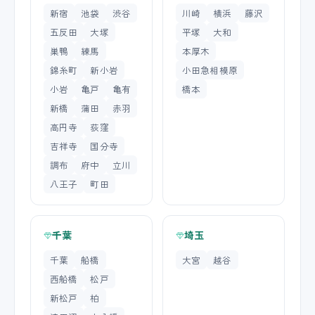
新宿
池袋
渋谷
川崎
横浜
藤沢
五反田
大塚
平塚
大和
巣鴨
練馬
本厚木
錦糸町
新小岩
小田急相模原
小岩
亀戸
亀有
橋本
新橋
蒲田
赤羽
高円寺
荻窪
吉祥寺
国分寺
調布
府中
立川
八王子
町田
千葉
埼玉
千葉
船橋
大宮
越谷
西船橋
松戸
新松戸
柏