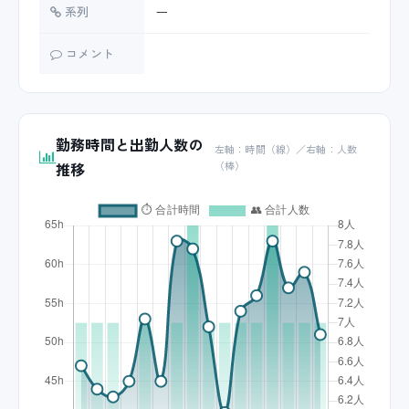
系列
ー
コメント
勤務時間と出勤人数の
左軸：時間（線）／右軸：人数
推移
（棒）