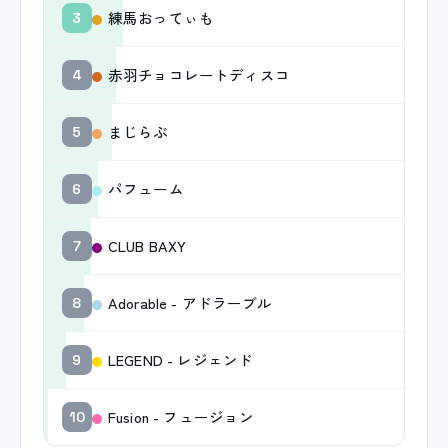
練馬おってぃも
3
赤羽チョコレートディスコ
4
まじらぶ
5
パフューム
6
CLUB BAXY
7
Adorable - アドラーブル
8
LEGEND - レジェンド
9
Fusion - フュージョン
10