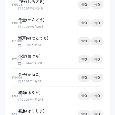
白咲(しろさき)
0
0
116593
2024年9月24日
千堂(せんどう)
0
0
116875
2024年9月29日
瀬戸内(せとうち)
0
0
117806
2024年11月6日
小倉(おぐら)
0
0
117545
2024年11月21日
金子(かねこ)
0
0
119464
2024年11月27日
綾瀬(あやせ)
0
0
116355
2024年11月27日
霧島(きりしま)
0
0
121207