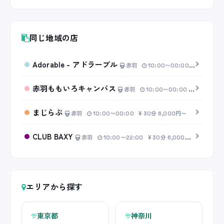
同じ地域の店
Adorable - アドラーブル
赤羽
10:00〜00:00
20分 4,
赤羽ももいろキャンパス
赤羽
10:00〜00:00
20分 5,0
まじらぶ
赤羽
10:00〜00:00
30分 6,000円〜
CLUB BAXY
赤羽
10:00〜22:00
30分 6,000円〜
エリアから探す
東京都
神奈川