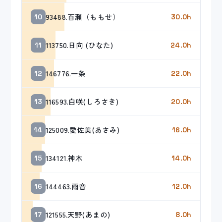
93488.百瀬（ももせ）
10
30.0h
113750.日向 (ひなた)
11
24.0h
146776.一条
12
22.0h
116593.白咲(しろさき)
13
20.0h
125009.愛佐美(あさみ)
14
16.0h
134121.神木
15
14.0h
144463.雨音
16
12.0h
121555.天野(あまの)
17
8.0h