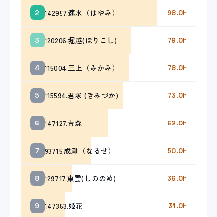
142957.速水（はやみ）
2
98.0h
120206.堀越(ほりこし)
3
79.0h
115004.三上（みかみ）
4
78.0h
115594.君塚 (きみづか)
5
73.0h
147127.青森
6
62.0h
93715.成瀬（なるせ）
7
50.0h
129717.東雲(しののめ)
8
36.0h
147383.姫花
9
31.0h