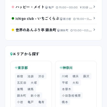
ハッピー・メイト
亀戸
11:00〜00:00
30分 4,500円〜
ichigo club - いちごくらぶ
新小岩
15:00〜00:00
20分
世界のあんぷり亭 錦糸町
錦糸町
10:00〜02:00
20分 2
エリアから探す
東京都
神奈川
新宿
池袋
渋谷
川崎
横浜
藤沢
五反田
大塚
平塚
大和
巣鴨
練馬
本厚木
錦糸町
新小岩
小田急相模原
小岩
亀戸
亀有
橋本