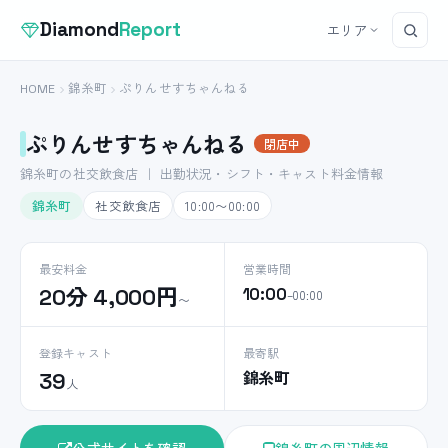
Diamond
Report
エリア
HOME
錦糸町
ぷりんせすちゃんねる
ぷりんせすちゃんねる
閉店中
錦糸町の社交飲食店 ｜ 出勤状況・シフト・キャスト料金情報
錦糸町
社交飲食店
10:00〜00:00
最安料金
営業時間
20分 4,000円
10:00
–00:00
〜
登録キャスト
最寄駅
錦糸町
39
人