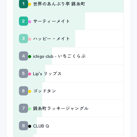
世界のあんぷり亭 錦糸町
1
サーティーメイト
2
ハッピー・メイト
3
ichigo club - いちごくらぶ
4
Lip's リップス
5
ゴッドタン
6
錦糸町ラッキージャングル
7
CLUB Q
8