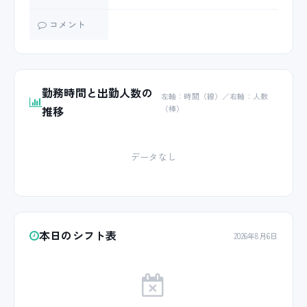
コメント
勤務時間と出勤人数の
左軸：時間（線）／右軸：人数
推移
（棒）
データなし
本日のシフト表
2026年8月6日