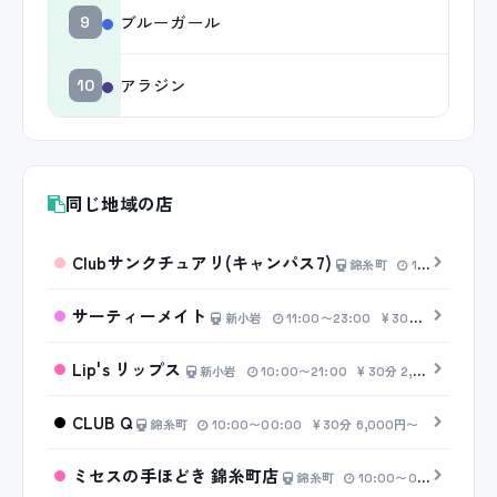
ブルーガール
9
アラジン
10
同じ地域の店
Clubサンクチュアリ(キャンパス7)
錦糸町
11:00〜17:00
サーティーメイト
新小岩
11:00〜23:00
30分 5,000円〜
Lip's リップス
新小岩
10:00〜21:00
30分 2,000円〜
CLUB Q
錦糸町
10:00〜00:00
30分 6,000円〜
ミセスの手ほどき 錦糸町店
錦糸町
10:00〜00:00
20分