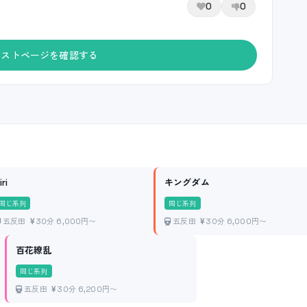
0
0
ャストページを確認する
iri
キングダム
同じ系列
同じ系列
五反田
30分 6,000円〜
五反田
30分 6,000円〜
百花繚乱
同じ系列
五反田
30分 6,200円〜