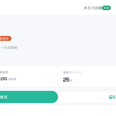
本日の出勤
NEW
閉店中
スト料金情報
業時間
登録キャスト
0:00
25
–00:00
人
確認
高