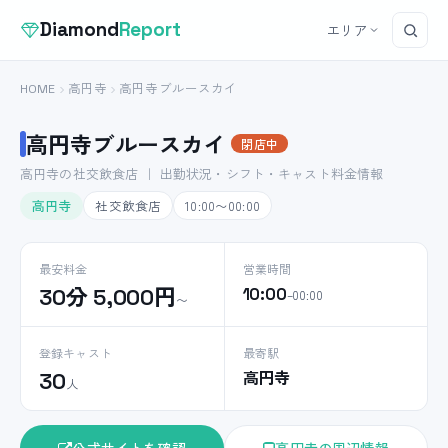
Diamond
Report
エリア
HOME
高円寺
高円寺ブルースカイ
高円寺ブルースカイ
閉店中
高円寺の社交飲食店 ｜ 出勤状況・シフト・キャスト料金情報
高円寺
社交飲食店
10:00〜00:00
最安料金
営業時間
30分 5,000円
10:00
–00:00
〜
登録キャスト
最寄駅
高円寺
30
人