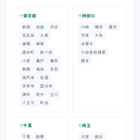
東京都
神奈川
新宿
池袋
渋谷
川崎
横浜
藤沢
五反田
大塚
平塚
大和
巣鴨
練馬
本厚木
錦糸町
新小岩
小田急相模原
小岩
亀戸
亀有
橋本
新橋
蒲田
赤羽
高円寺
荻窪
吉祥寺
国分寺
調布
府中
立川
八王子
町田
千葉
埼玉
千葉
船橋
大宮
越谷