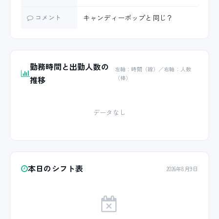
コメント
キャンディーポップと同じ？
勤務時間と出勤人数の
左軸：時間（線）／右軸：人数
推移
（棒）
データなし
本日のシフト表
2026年8月9日