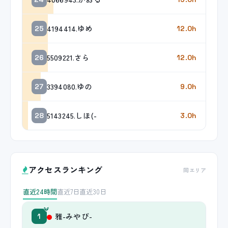
4194414.ゆめ
25
12.0h
5509221.さら
26
12.0h
3394080.ゆの
27
9.0h
5143245.しほ(-
28
3.0h
アクセスランキング
同エリア
直近24時間
直近7日
直近30日
雅-みやび-
1