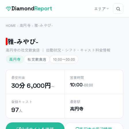
Diamond
Report
エリア
HOME
高円寺
雅-みやび-
雅-みやび-
高円寺の社交飲食店 ｜ 出勤状況・シフト・キャスト料金情報
高円寺
社交飲食店
10:00〜00:00
最安料金
営業時間
30分 6,000円
10:00
–00:00
〜
登録キャスト
最寄駅
高円寺
97
人