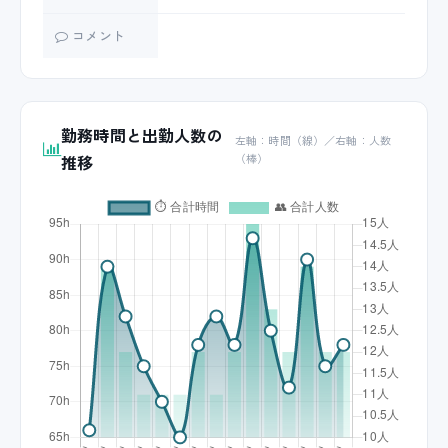
コメント
勤務時間と出勤人数の
左軸：時間（線）／右軸：人数
推移
（棒）