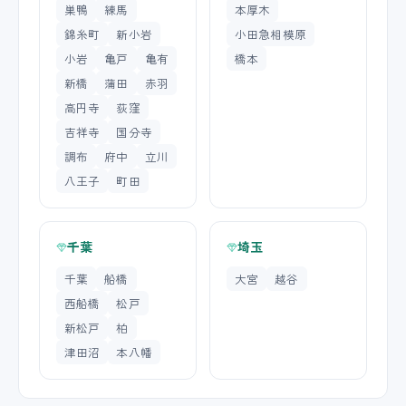
巣鴨
練馬
本厚木
錦糸町
新小岩
小田急相模原
小岩
亀戸
亀有
橋本
新橋
蒲田
赤羽
高円寺
荻窪
吉祥寺
国分寺
調布
府中
立川
八王子
町田
千葉
埼玉
千葉
船橋
大宮
越谷
西船橋
松戸
新松戸
柏
津田沼
本八幡