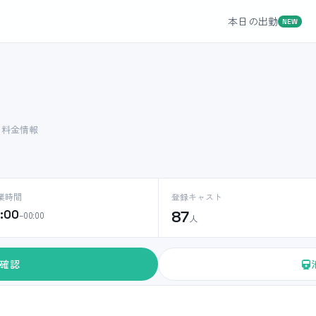
本日の出勤
NEW
ト料金情報
業時間
登録キャスト
0:00
87
–00:00
人
確認