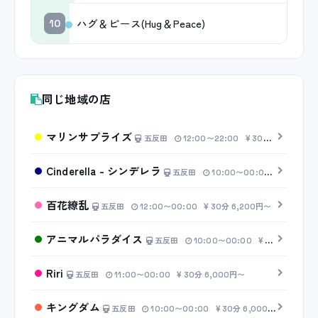
ハグ＆ピース(Hug＆Peace)
10
同じ地域の店
マリンサプライズ
五反田
12:00〜22:00
30分 6,200円〜
Cinderella - シンデレラ
五反田
10:00〜00:00
30分 7,
百花繚乱
五反田
12:00〜00:00
30分 6,200円〜
アニマルパラダイス
五反田
10:00〜00:00
30分 6,200円〜
Riri
五反田
11:00〜00:00
30分 6,000円〜
キングダム
五反田
10:00〜00:00
30分 6,000円〜