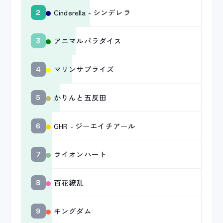
Cinderella - シンデレラ
2
アニマルパラダイス
3
マリンサプライズ
4
かりんと五反田
5
GHR - ジーエイチアール
6
ライオンハート
7
百花繚乱
8
キングダム
9