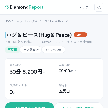
Diamond
Report
エリア
HOME
五反田
ハグ＆ピース(Hug＆Peace)
ハグ＆ピース(Hug＆Peace)
閉店中
五反田の社交飲食店 ｜ 出勤状況・シフト・キャスト料金情報
五反田
社交飲食店
09:00〜20:00
最安料金
営業時間
30分 6,200円
09:00
–20:00
〜
登録キャスト
最寄駅
五反田
0
人