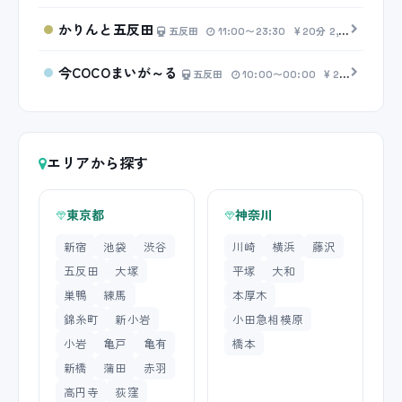
かりんと五反田
五反田
11:00〜23:30
20分 2,500円〜
今COCOまいが～る
五反田
10:00〜00:00
20分 4,000円〜
エリアから探す
東京都
神奈川
新宿
池袋
渋谷
川崎
横浜
藤沢
五反田
大塚
平塚
大和
巣鴨
練馬
本厚木
錦糸町
新小岩
小田急相模原
小岩
亀戸
亀有
橋本
新橋
蒲田
赤羽
高円寺
荻窪