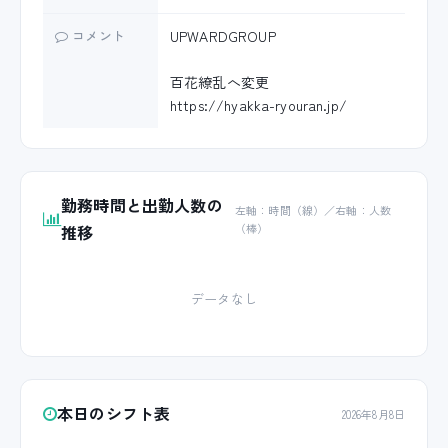
コメント
UPWARDGROUP
百花繚乱へ変更
https://hyakka-ryouran.jp/
勤務時間と出勤人数の
左軸：時間（線）／右軸：人数
推移
（棒）
データなし
本日のシフト表
2026年8月8日