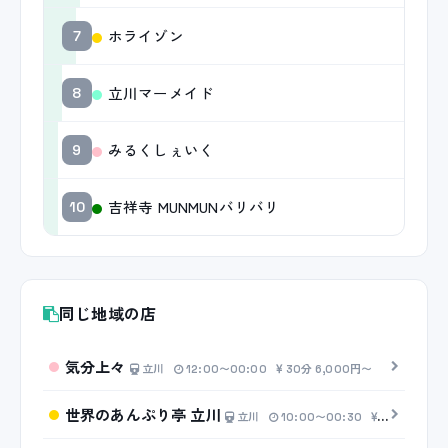
ホライゾン
7
立川マーメイド
8
みるくしぇいく
9
吉祥寺 MUNMUNバリバリ
10
同じ地域の店
気分上々
立川
12:00〜00:00
30分 6,000円〜
世界のあんぷり亭 立川
立川
10:00〜00:30
20分 2,50