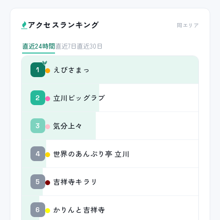
アクセスランキング
同エリア
直近24時間
直近7日
直近30日
えびさまっ
1
立川ビッグラブ
2
気分上々
3
世界のあんぷり亭 立川
4
吉祥寺キラリ
5
かりんと吉祥寺
6