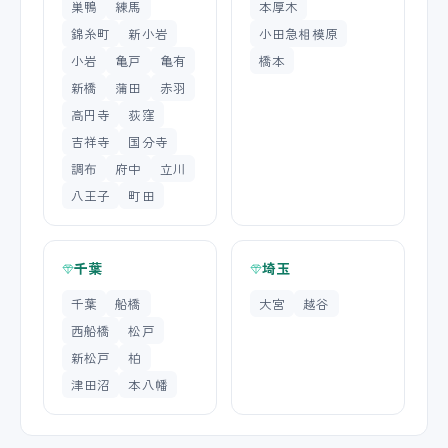
巣鴨
練馬
本厚木
錦糸町
新小岩
小田急相模原
小岩
亀戸
亀有
橋本
新橋
蒲田
赤羽
高円寺
荻窪
吉祥寺
国分寺
調布
府中
立川
八王子
町田
千葉
埼玉
千葉
船橋
大宮
越谷
西船橋
松戸
新松戸
柏
津田沼
本八幡