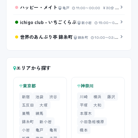
ハッピー・メイト
亀戸
11:00〜00:00
30分 4,500円〜
ichigo club - いちごくらぶ
新小岩
15:00〜00:00
20分
世界のあんぷり亭 錦糸町
錦糸町
10:00〜02:00
20分 2
エリアから探す
東京都
神奈川
新宿
池袋
渋谷
川崎
横浜
藤沢
五反田
大塚
平塚
大和
巣鴨
練馬
本厚木
錦糸町
新小岩
小田急相模原
小岩
亀戸
亀有
橋本