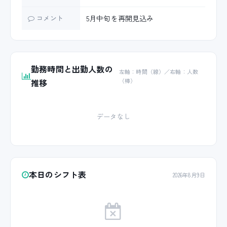
コメント
5月中旬を再開見込み
勤務時間と出勤人数の
左軸：時間（線）／右軸：人数
推移
（棒）
データなし
本日のシフト表
2026年8月9日