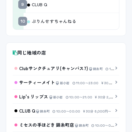
CLUB Q
9
ぷりんせすちゃんねる
10
同じ地域の店
Clubサンクチュアリ(キャンパス7)
錦糸町
11:00〜17:00
サーティーメイト
新小岩
11:00〜23:00
30分 5,000円〜
Lip's リップス
新小岩
10:00〜21:00
30分 2,000円〜
CLUB Q
錦糸町
10:00〜00:00
30分 6,000円〜
ミセスの手ほどき 錦糸町店
錦糸町
10:00〜00:00
20分