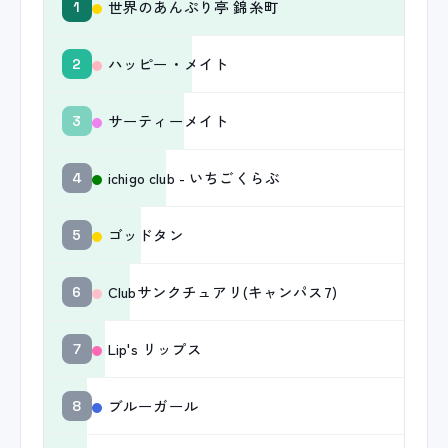
世界のあんぷり亭 錦糸町
1
ハッピー・メイト
2
サーティーメイト
3
ichigo club - いちごくらぶ
4
ゴッドタン
5
Clubサンクチュアリ(キャンパス7)
6
Lip's リップス
7
ブルーガール
8