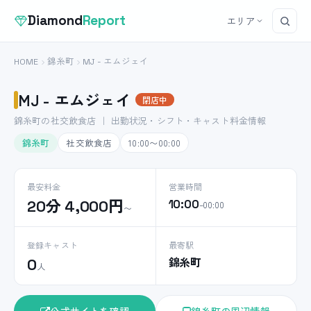
Diamond
Report
エリア
HOME
錦糸町
MJ - エムジェイ
MJ - エムジェイ
閉店中
錦糸町の社交飲食店 ｜ 出勤状況・シフト・キャスト料金情報
錦糸町
社交飲食店
10:00〜00:00
最安料金
営業時間
20分 4,000円
10:00
–00:00
〜
登録キャスト
最寄駅
錦糸町
0
人