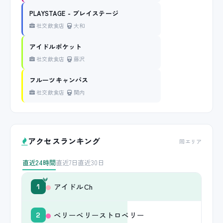
PLAYSTAGE - プレイステージ
社交飲食店
大和
アイドルポケット
社交飲食店
藤沢
フルーツキャンパス
社交飲食店
関内
アクセスランキング
同エリア
直近24時間
直近7日
直近30日
アイドルCh
1
ベリーベリーストロベリー
2