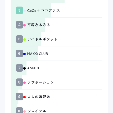
CoCo+ ココプラス
3
平塚みるみる
4
アイドルポケット
5
MAX☆CLUB
6
ANNEX
7
ラブポーション
8
大人の遊艶地
9
ジョイフル
10