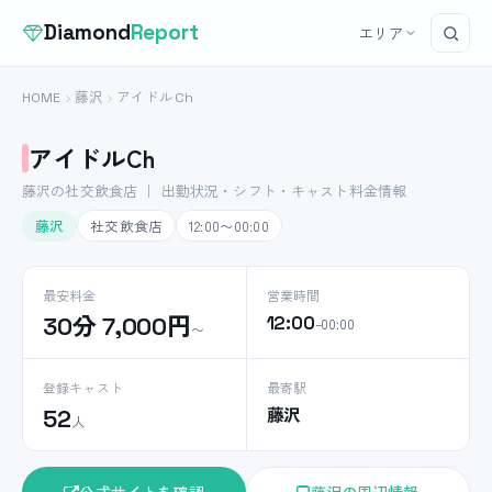
Diamond
Report
エリア
HOME
藤沢
アイドルCh
アイドルCh
藤沢の社交飲食店 ｜ 出勤状況・シフト・キャスト料金情報
藤沢
社交飲食店
12:00〜00:00
最安料金
営業時間
30分 7,000円
12:00
–00:00
〜
登録キャスト
最寄駅
藤沢
52
人