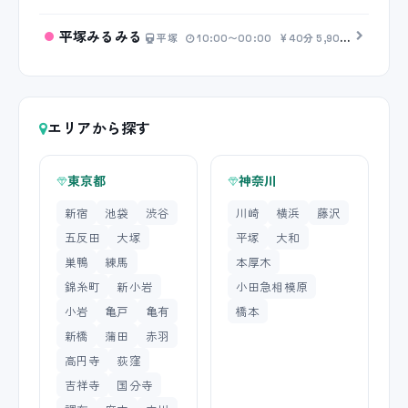
平塚みるみる
平塚
10:00〜00:00
40分 5,900円〜
エリアから探す
東京都
神奈川
新宿
池袋
渋谷
川崎
横浜
藤沢
五反田
大塚
平塚
大和
巣鴨
練馬
本厚木
錦糸町
新小岩
小田急相模原
小岩
亀戸
亀有
橋本
新橋
蒲田
赤羽
高円寺
荻窪
吉祥寺
国分寺