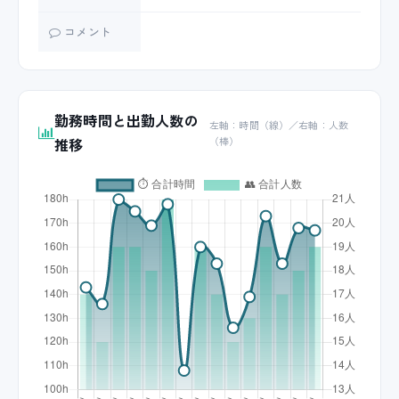
コメント
勤務時間と出勤人数の
左軸：時間（線）／右軸：人数
推移
（棒）