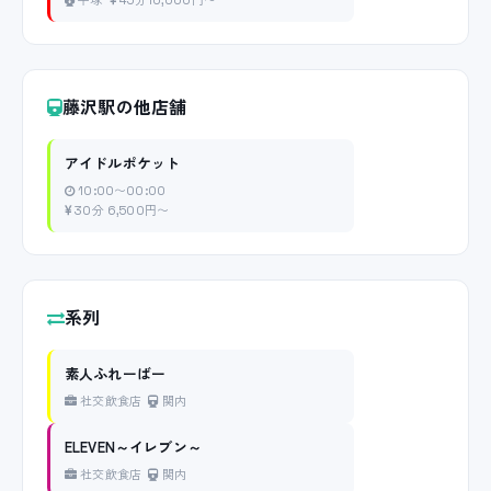
平塚
45分10,000円〜
藤沢駅の他店舗
アイドルポケット
10:00〜00:00
30分 6,500円〜
系列
素人ふれーばー
社交飲食店
関内
ELEVEN～イレブン～
社交飲食店
関内