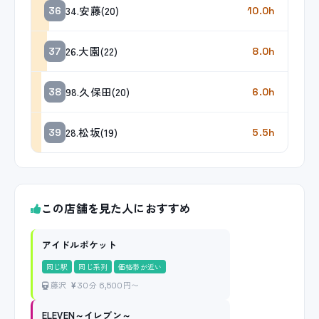
34.安藤(20)
36
10.0h
26.大園(22)
37
8.0h
98.久保田(20)
38
6.0h
28.松坂(19)
39
5.5h
この店舗を見た人におすすめ
アイドルポケット
同じ駅
同じ系列
価格帯が近い
藤沢
30分 6,500円〜
ELEVEN～イレブン～