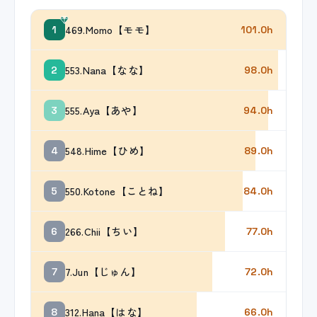
469.Momo【モモ】
1
101.0h
553.Nana【なな】
2
98.0h
555.Aya【あや】
3
94.0h
548.Hime【ひめ】
4
89.0h
550.Kotone【ことね】
5
84.0h
266.Chii【ちい】
6
77.0h
7.Jun【じゅん】
7
72.0h
312.Hana【はな】
8
66.0h