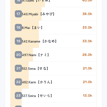
97.Izumi【いずみ】
16
40.0h
540.Miyabi【みやび】
17
36.0h
8.Mai【まい】
18
33.0h
542.Kaname【かなめ】
19
33.0h
497.Nami【ナミ】
20
26.0h
552.Sena【せな】
21
21.0h
482.Karin【かりん】
22
21.0h
537.Seira【せいら】
23
13.0h