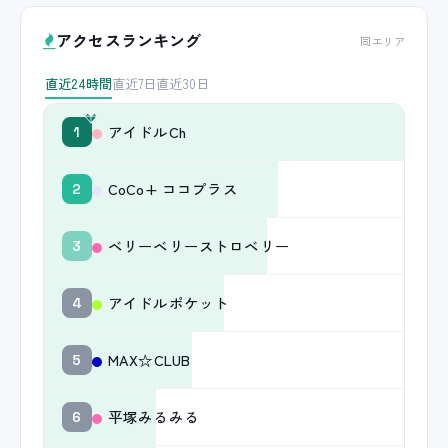
アクセスランキング
同エリア
直近24時間
直近7日
直近30日
アイドルCh
1
CoCo+ ココプラス
2
ベリーベリーストロベリー
3
アイドルポケット
4
MAX☆CLUB
5
平塚みるみる
6