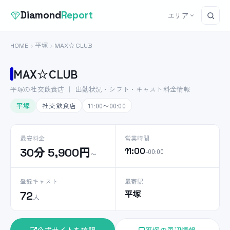
Diamond
Report
エリア
HOME
平塚
MAX☆CLUB
MAX☆CLUB
平塚の社交飲食店 ｜ 出勤状況・シフト・キャスト料金情報
平塚
社交飲食店
11:00〜00:00
最安料金
営業時間
30分 5,900円
11:00
–00:00
〜
登録キャスト
最寄駅
平塚
72
人