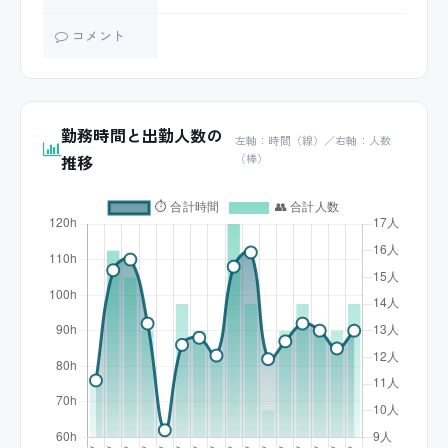
コメント
勤務時間と出勤人数の
左軸：時間（線）／右軸：人数
推移
（棒）