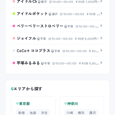
アイドルCh
藤沢
12:00〜00:00
30分 7,000円〜
アイドルポケット
藤沢
10:00〜00:00
30分 6,500円〜
ベリーベリーストロベリー
平塚
12:00〜00:00
30分 6
ジョイフル
平塚
10:00〜00:00
35分 5,000円〜
CoCo+ ココプラス
平塚
10:00〜00:00
30分 5,000円〜
平塚みるみる
平塚
10:00〜00:00
40分 5,900円〜
エリアから探す
東京都
神奈川
新宿
池袋
渋谷
川崎
横浜
藤沢