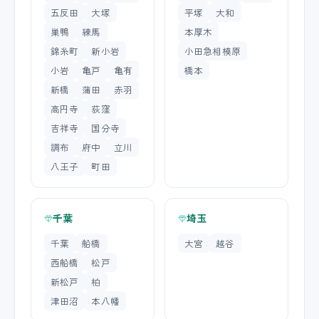
五反田
大塚
平塚
大和
巣鴨
練馬
本厚木
錦糸町
新小岩
小田急相模原
小岩
亀戸
亀有
橋本
新橋
蒲田
赤羽
高円寺
荻窪
吉祥寺
国分寺
調布
府中
立川
八王子
町田
千葉
埼玉
千葉
船橋
大宮
越谷
西船橋
松戸
新松戸
柏
津田沼
本八幡