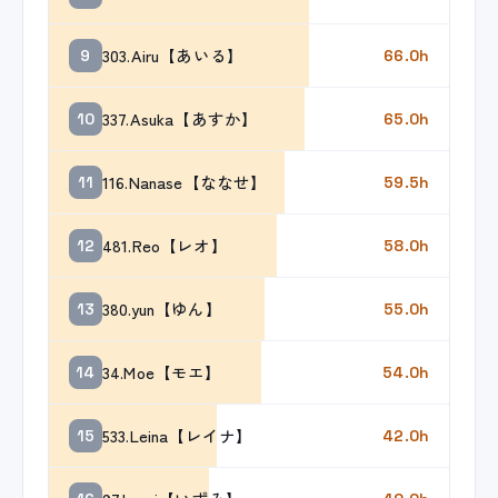
303.Airu【あいる】
9
66.0h
337.Asuka【あすか】
10
65.0h
116.Nanase【ななせ】
11
59.5h
481.Reo【レオ】
12
58.0h
380.yun【ゆん】
13
55.0h
34.Moe【モエ】
14
54.0h
533.Leina【レイナ】
15
42.0h