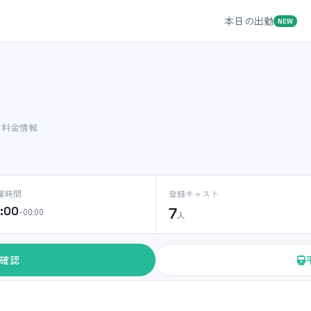
本日の出勤
NEW
ト料金情報
業時間
登録キャスト
2:00
7
–00:00
人
確認