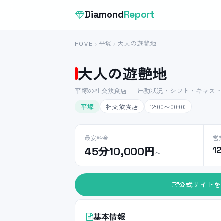
Diamond
Report
HOME
平塚
大人の遊艶地
大人の遊艶地
平塚の社交飲食店 ｜ 出勤状況・シフト・キャス
平塚
社交飲食店
12:00〜00:00
最安料金
営
45分10,000円
1
〜
公式サイトを
基本情報