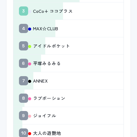
CoCo+ ココプラス
3
MAX☆CLUB
4
アイドルポケット
5
平塚みるみる
6
ANNEX
7
ラブポーション
8
ジョイフル
9
大人の遊艶地
10