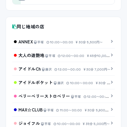
同じ地域の店
ANNEX
平塚
10:00〜00:00
30分 5,500円〜
大人の遊艶地
平塚
12:00〜00:00
45分10,000円〜
アイドルCh
藤沢
12:00〜00:00
30分 7,000円〜
アイドルポケット
藤沢
10:00〜00:00
30分 6,500円〜
ベリーベリーストロベリー
平塚
12:00〜00:00
30分 6
MAX☆CLUB
平塚
11:00〜00:00
30分 5,900円〜
ジョイフル
平塚
10:00〜00:00
35分 5,000円〜