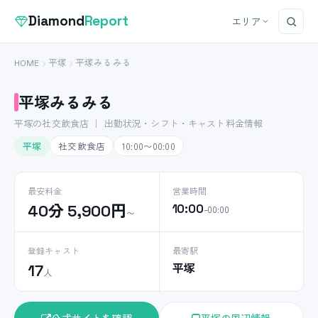
Diamond
Report
エリア
HOME
平塚
平塚みるみる
平塚みるみる
平塚の社交飲食店 ｜ 出勤状況・シフト・キャスト料金情報
平塚
社交飲食店
10:00〜00:00
最安料金
営業時間
40分 5,900円
10:00
–00:00
〜
登録キャスト
最寄駅
平塚
17
人