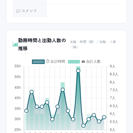
コメント
勤務時間と出勤人数の
左軸：時間（線）／右軸：人数
推移
（棒）