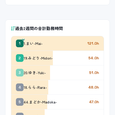
過去2週間の合計勤務時間
1.まい-Mai-
1
121.0h
19.みどり-Midori-
2
54.0h
20.ゆき-Yuki-
3
51.0h
18.らら-Rara-
4
48.0h
44.まどか-Madoka-
5
47.0h