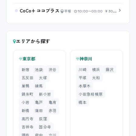
CoCo+ ココプラス
平塚
10:00〜00:00
30分 5,000円〜
エリアから探す
東京都
神奈川
新宿
池袋
渋谷
川崎
横浜
藤沢
五反田
大塚
平塚
大和
巣鴨
練馬
本厚木
錦糸町
新小岩
小田急相模原
小岩
亀戸
亀有
橋本
新橋
蒲田
赤羽
高円寺
荻窪
吉祥寺
国分寺
調布
府中
立川