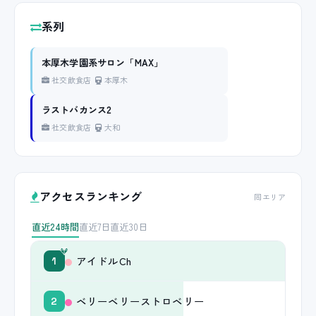
系列
本厚木学園系サロン「MAX」
社交飲食店
本厚木
ラストバカンス2
社交飲食店
大和
アクセスランキング
同エリア
直近24時間
直近7日
直近30日
アイドルCh
1
ベリーベリーストロベリー
2