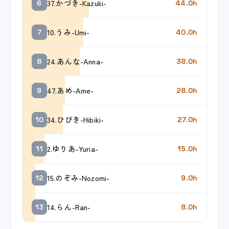
37.かづき-Kazuki-
6
44.0h
10.うみ-Umi-
7
40.0h
24.あんな-Anna-
8
38.0h
47.あめ-Ame-
9
28.0h
34.ひびき-Hibiki-
10
27.0h
2.ゆりあ-Yuria-
11
15.0h
15.のぞみ-Nozomi-
12
9.0h
14.らん-Ran-
13
8.0h