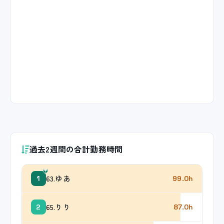
過去2週間の合計勤務時間
63.ゆあ
1
99.0h
65.りり
2
87.0h