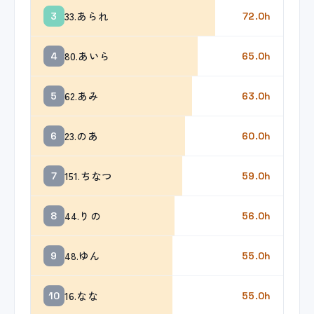
33.あられ
3
72.0h
80.あいら
4
65.0h
62.あみ
5
63.0h
23.のあ
6
60.0h
151.ちなつ
7
59.0h
44.りの
8
56.0h
48.ゆん
9
55.0h
16.なな
10
55.0h