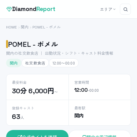
Diamond
Report
エリア
HOME
関内
POMEL - ポメル
POMEL - ポメル
関内の社交飲食店 ｜ 出勤状況・シフト・キャスト料金情報
関内
社交飲食店
12:00〜00:00
最安料金
営業時間
30分 6,000円
12:00
–00:00
〜
登録キャスト
最寄駅
関内
63
人