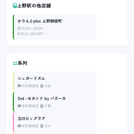
上野駅の他店舗
かりんとplus 上野御徒町
11:00〜23:30
20分 2,500円〜
系列
シュガーリズム
社交飲食店
大宮
2nd -セカンド by バズーカ
社交飲食店
千葉
立川ビッグラブ
社交飲食店
立川