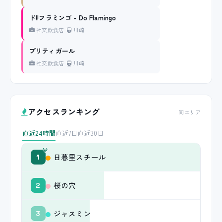
ド!!フラミンゴ - Do Flamingo
社交飲食店
川崎
プリティガール
社交飲食店
川崎
アクセスランキング
同エリア
直近24時間
直近7日
直近30日
日暮里スチール
1
桜の穴
2
ジャスミン
3