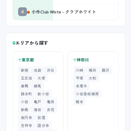
小作Club White - クラブホワイト
4
エリアから探す
東京都
神奈川
新宿
池袋
渋谷
川崎
横浜
藤沢
五反田
大塚
平塚
大和
巣鴨
練馬
本厚木
錦糸町
新小岩
小田急相模原
小岩
亀戸
亀有
橋本
新橋
蒲田
赤羽
高円寺
荻窪
吉祥寺
国分寺