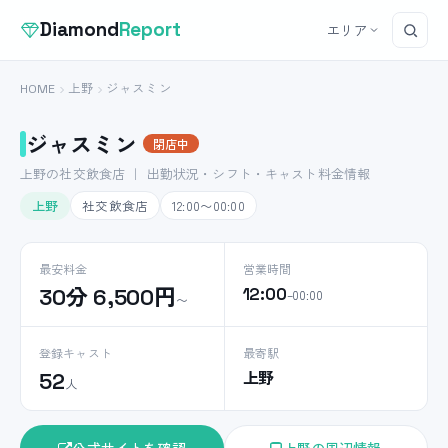
Diamond
Report
エリア
HOME
上野
ジャスミン
ジャスミン
閉店中
上野の社交飲食店 ｜ 出勤状況・シフト・キャスト料金情報
上野
社交飲食店
12:00〜00:00
最安料金
営業時間
30分 6,500円
12:00
–00:00
〜
登録キャスト
最寄駅
上野
52
人