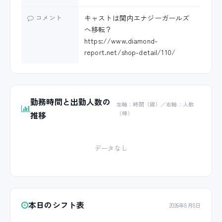
コメント
キャストは関内エナジーガールズ
へ移転？
https://www.diamond-
report.net/shop-detail/110/
勤務時間と出勤人数の
左軸：時間（線）／右軸：人数
推移
（棒）
データなし
本日のシフト表
2026年8月8日