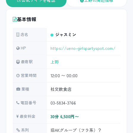
公式サイトを確認
上野の周辺情報
基本情報
店名
ジャスミン
HP
https://ueno-girlspartyspot.com/
最寄駅
上野
営業時間
12:00 〜 00:00
業種
社交飲食店
電話番号
03-5834-3766
最安料金
30分 6,500円〜
系列
旧AKグループ（フラ系）？