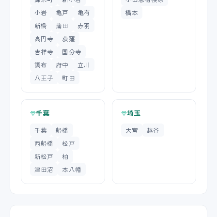
小岩
亀戸
亀有
橋本
新橋
蒲田
赤羽
高円寺
荻窪
吉祥寺
国分寺
調布
府中
立川
八王子
町田
千葉
埼玉
千葉
船橋
大宮
越谷
西船橋
松戸
新松戸
柏
津田沼
本八幡