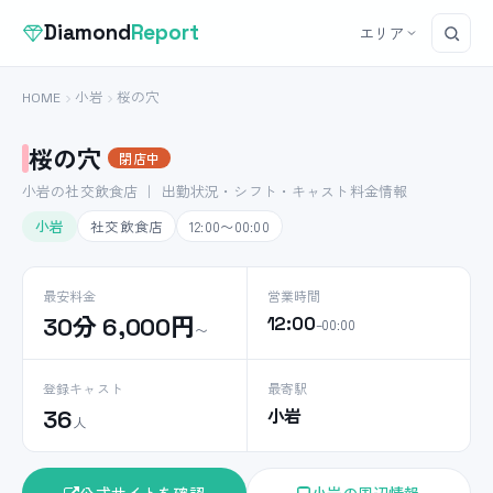
Diamond
Report
エリア
HOME
小岩
桜の穴
桜の穴
閉店中
小岩の社交飲食店 ｜ 出勤状況・シフト・キャスト料金情報
小岩
社交飲食店
12:00〜00:00
最安料金
営業時間
30分 6,000円
12:00
–00:00
〜
登録キャスト
最寄駅
小岩
36
人