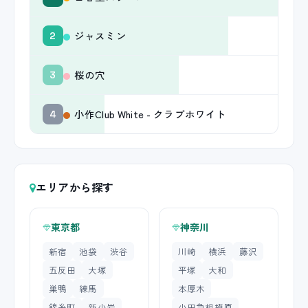
ジャスミン
2
桜の穴
3
小作Club White - クラブホワイト
4
エリアから探す
東京都
神奈川
新宿
池袋
渋谷
川崎
横浜
藤沢
五反田
大塚
平塚
大和
巣鴨
練馬
本厚木
錦糸町
新小岩
小田急相模原