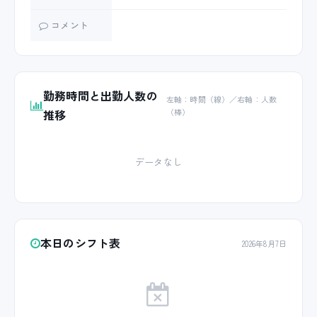
コメント
勤務時間と出勤人数の
左軸：時間（線）／右軸：人数
推移
（棒）
データなし
本日のシフト表
2026年8月7日